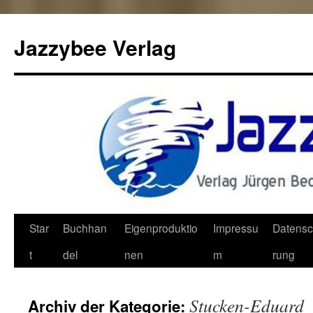
Jazzybee Verlag
Zum
Star
Buchhan
Eigenproduktio
Impressu
Datensc
Inhalt
t
del
nen
m
rung
springen
Stucken-Eduard
Archiv der Kategorie: