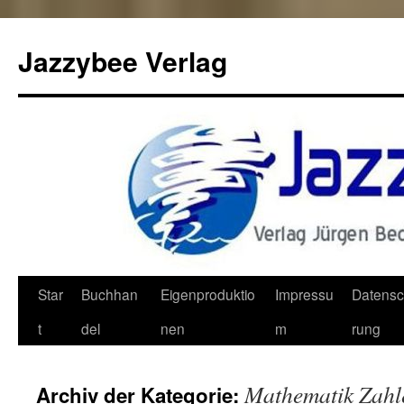
Jazzybee Verlag
Zum
Star
Buchhan
Eigenproduktio
Impressu
Datensc
Inhalt
t
del
nen
m
rung
springen
Mathematik Zahl
Archiv der Kategorie: