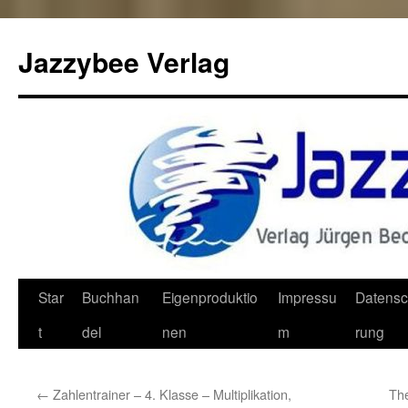
Jazzybee Verlag
Zum
Star
Buchhan
Eigenproduktio
Impressu
Datensc
Inhalt
t
del
nen
m
rung
springen
←
Zahlentrainer – 4. Klasse – Multiplikation,
The