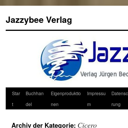
Jazzybee Verlag
Zum
Star
Buchhan
Eigenproduktio
Impressu
Datensc
Inhalt
t
del
nen
m
rung
springen
Cicero
Archiv der Kategorie: