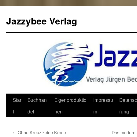
Jazzybee Verlag
Zum
Star
Buchhan
Eigenproduktio
Impressu
Datensc
Inhalt
t
del
nen
m
rung
springen
←
Ohne Kreuz keine Krone
Das moderne 