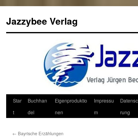
Jazzybee Verlag
Zum
Star
Buchhan
Eigenproduktio
Impressu
Datensc
Inhalt
t
del
nen
m
rung
springen
←
Bayrische Erzählungen