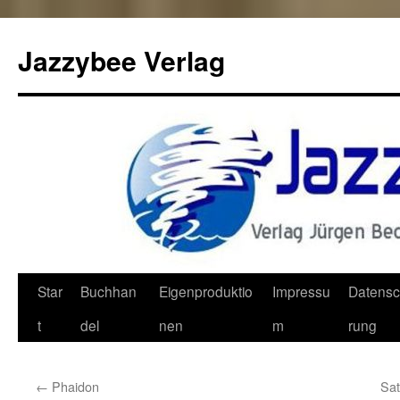
Jazzybee Verlag
Zum
Star
Buchhan
Eigenproduktio
Impressu
Datensc
Inhalt
t
del
nen
m
rung
springen
←
Phaidon
Sat