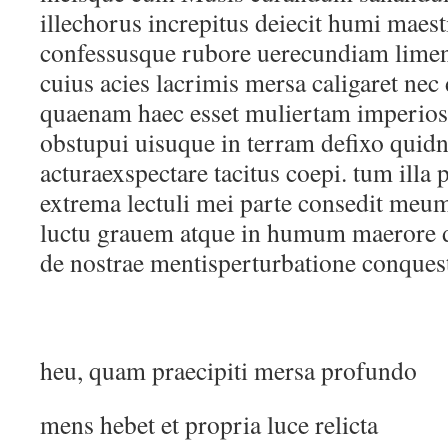
illechorus increpitus deiecit humi maes
confessusque rubore uerecundiam limen t
cuius acies lacrimis mersa caligaret ne
quaenam haec esset muliertam imperiosa
obstupui uisuque in terram defixo quid
acturaexspectare tacitus coepi. tum illa
extrema lectuli mei parte consedit me
luctu grauem atque in humum maerore d
de nostrae mentisperturbatione conquest
heu, quam praecipiti mersa profundo
mens hebet et propria luce relicta