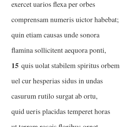
exercet uarios flexa per orbes
comprensam numeris uictor habebat;
quin etiam causas unde sonora
flamina sollicitent aequora ponti,
15
quis uolat stabilem spiritus orbem
uel cur hesperias sidus in undas
casurum rutilo surgat ab ortu,
quid ueris placidas temperet horas
ut terram roseis floribus ornet,