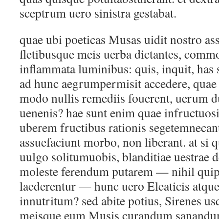
sceptrum uero sinistra gestabat.
quae ubi poeticas Musas uidit nostro ass
fletibusque meis uerba dictantes, commo
inflammata luminibus: quis, inquit, has 
ad hunc aegrumpermisit accedere, quae 
modo nullis remediis fouerent, uerum d
uenenis? hae sunt enim quae infructuosi
uberem fructibus rationis segetemnec
assuefaciunt morbo, non liberant. at si
uulgo solitumuobis, blanditiae uestrae 
moleste ferendum putarem — nihil quip
laederentur — hunc uero Eleaticis atque
innutritum? sed abite potius, Sirenes us
meisque eum Musis curandum sanandumq