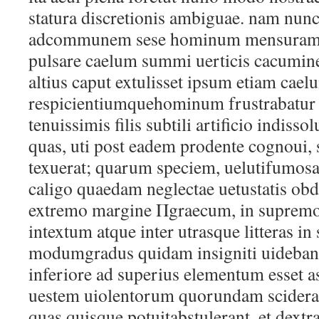
statura discretionis ambiguae. nam nun
adcommunem sese hominum mensuram c
pulsare caelum summi uerticis cacumin
altius caput extulisset ipsum etiam cael
respicientiumquehominum frustrabatur i
tenuissimis filis subtili artificio indisso
quas, uti post eadem prodente cognoui, 
texuerat; quarum speciem, uelutifumosa
caligo quaedam neglectae uetustatis ob
extremo margine Πgraecum, in supremo
intextum atque inter utrasque litteras in
modumgradus quidam insigniti uidebant
inferiore ad superius elementum esset
uestem uiolentorum quorundam scideran
quas quisque potuitabstulerant. et dextr