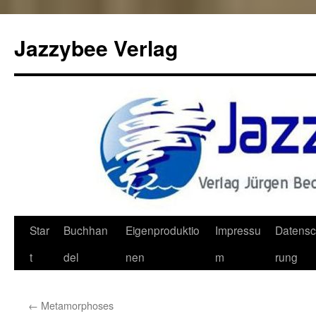
Jazzybee Verlag
Zum
Star
Buchhan
Eigenproduktio
Impressu
Datensc
Inhalt
t
del
nen
m
rung
springen
←
Metamorphoses