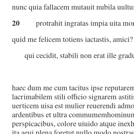
nunc quia fallacem mutauit nubila uult
20
protrahit ingratas impia uita mor
quid me felicem totiens iactastis, amici?
qui cecidit, stabili non erat ille grad
haec dum me cum tacitus ipse reputar
lacrimabilem stili officio signarem astit
uerticem uisa est mulier reuerendi adm
ardentibus et ultra commumemhominum
perspicacibus, colore uiuido atque inex
ita aeui plena foretut nullo modo nostrae