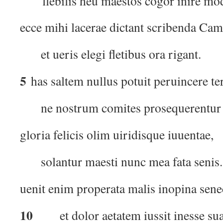
flebilis heu maestos cogor inire mo
ecce mihi lacerae dictant scribenda Ca
et ueris elegi fletibus ora rigant.
5
has saltem nullus potuit peruincere te
ne nostrum comites prosequerentur i
gloria felicis olim uiridisque iuuentae,
solantur maesti nunc mea fata senis.
uenit enim properata malis inopina sene
10
et dolor aetatem iussit inesse su