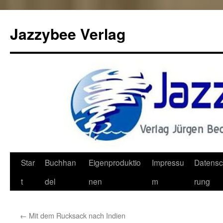
Jazzybee Verlag
Zum
Star
Buchhan
Eigenproduktio
Impressu
Datensc
Inhalt
t
del
nen
m
rung
springen
←
Mit dem Rucksack nach Indien