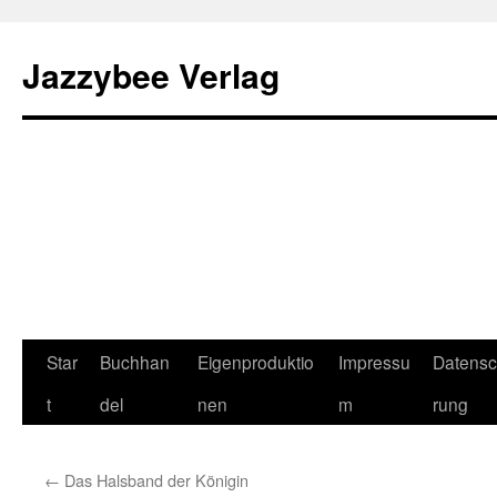
Jazzybee Verlag
Zum
Star
Buchhan
Eigenproduktio
Impressu
Datensc
Inhalt
t
del
nen
m
rung
springen
←
Das Halsband der Königin