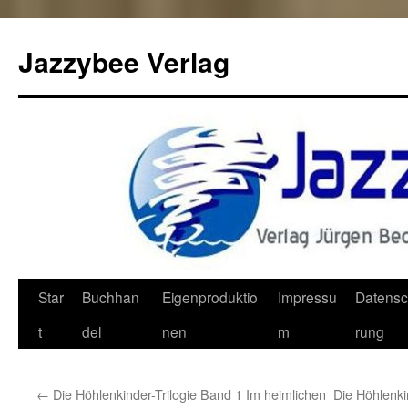
Jazzybee Verlag
Zum
Star
Buchhan
Eigenproduktio
Impressu
Datensc
Inhalt
t
del
nen
m
rung
springen
←
Die Höhlenkinder-Trilogie Band 1 Im heimlichen
Die Höhlenki