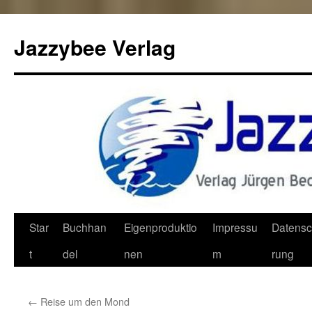
Jazzybee Verlag
Zum
Star
Buchhan
Eigenproduktio
Impressu
Datensc
Inhalt
t
del
nen
m
rung
springen
←
Reise um den Mond