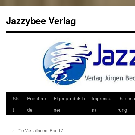
Jazzybee Verlag
Zum
Star
Buchhan
Eigenproduktio
Impressu
Datensc
Inhalt
t
del
nen
m
rung
springen
←
Die Vestalinnen, Band 2