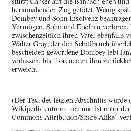
stürzt Carker auf die Bahnschienen und
herannahenden Zug getötet. Wenig spät
Dombey und Sohn Insolvenz beantrage
Vermögen, Sohn und Ehefrau verloren. 
zwischenzeitlich ihren Vater ebenfalls v
Walter Gray, der den Schiffbruch überleb
bescheiden gewordene Dombey lebt lan
verlassen, bis Florence zu ihm zurückke
erweicht.
(Der Text des letzten Abschnitts wurde 
Wikipedia entnommen und ist unter der
Commons Attribution/Share Alike“ verf
Dieser Beitrag wurde unter
D
,
Dickens-Charles
,
Meisterwerke der