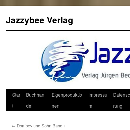
Jazzybee Verlag
Zum
Star
Buchhan
Eigenproduktio
Impressu
Datensc
Inhalt
t
del
nen
m
rung
springen
←
Dombey und Sohn Band 1