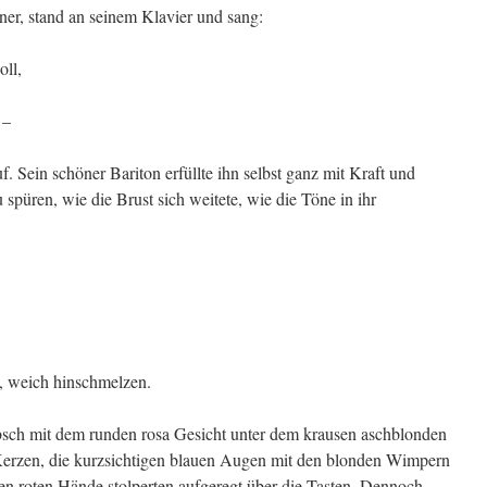
er, stand an seinem Klavier und sang:
oll,
 –
uf. Sein schöner Bariton erfüllte ihn selbst ganz mit Kraft und
püren, wie die Brust sich weitete, wie die Töne in ihr
n, weich hinschmelzen.
bsch mit dem runden rosa Gesicht unter dem krausen aschblonden
 Kerzen, die kurzsichtigen blauen Augen mit den blonden Wimpern
en roten Hände stolperten aufgeregt über die Tasten. Dennoch,