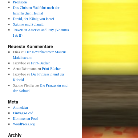
Predigten
Des Christen Wallfahrt nach der
himmlischen Heimat
David, der König von Israel
Salomo und Sulamith
Travels in America and Italy (Volumes
I & II)
Neueste Kommentare
Elias
zu
Der Hexenhammer: Malleus
Maleficarum
Jazzybee
zu
Print-Bücher
Arno Rehrmann
zu
Print-Bücher
Jazzybee
zu
Die Prinzessin und der
Kobold
Sabine Pfeiffer
zu
Die Prinzessin und
der Kobold
Meta
Anmelden
Eintrags-Feed
Kommentar-Feed
WordPress.org
Archiv