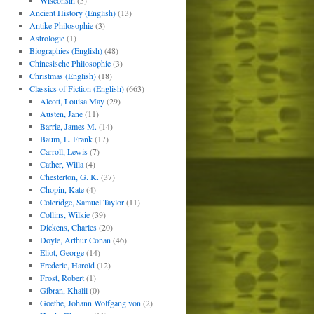
Wisconsin
(5)
Ancient History (English)
(13)
Antike Philosophie
(3)
Astrologie
(1)
Biographies (English)
(48)
Chinesische Philosophie
(3)
Christmas (English)
(18)
Classics of Fiction (English)
(663)
Alcott, Louisa May
(29)
Austen, Jane
(11)
Barrie, James M.
(14)
Baum, L. Frank
(17)
Carroll, Lewis
(7)
Cather, Willa
(4)
Chesterton, G. K.
(37)
Chopin, Kate
(4)
Coleridge, Samuel Taylor
(11)
Collins, Wilkie
(39)
Dickens, Charles
(20)
Doyle, Arthur Conan
(46)
Eliot, George
(14)
Frederic, Harold
(12)
Frost, Robert
(1)
Gibran, Khalil
(0)
Goethe, Johann Wolfgang von
(2)