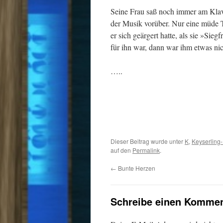
Seine Frau saß noch immer am Klavi
der Musik vorüber. Nur eine müde T
er sich geärgert hatte, als sie »Sie
für ihn war, dann war ihm etwas nich
…..
Dieser Beitrag wurde unter
K
,
Keyserling
auf den
Permalink
.
←
Bunte Herzen
Schreibe einen Kommen