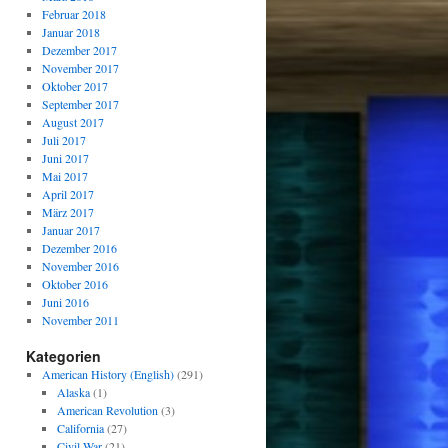
Februar 2018
Januar 2018
Dezember 2017
November 2017
Oktober 2017
September 2017
August 2017
Juli 2017
Juni 2017
Mai 2017
April 2017
März 2017
Januar 2017
Dezember 2016
November 2016
Oktober 2016
Juni 2016
November 2011
Kategorien
American History (English)
(291)
Alaska
(1)
American Revolution
(3)
California
(27)
Civil War
(21)