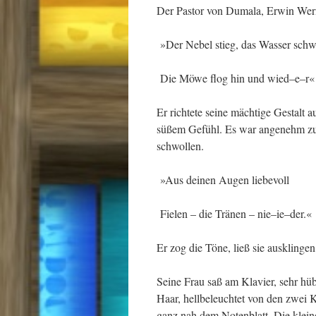
Der Pastor von Dumala, Erwin Wern
»Der Nebel stieg, das Wasser schw
Die Möwe flog hin und wied–e–r«
Er richtete seine mächtige Gestalt a
süßem Gefühl. Es war angenehm zu s
schwollen.
»Aus deinen Augen liebevoll
Fielen – die Tränen – nie–ie–der.«
Er zog die Töne, ließ sie ausklinge
Seine Frau saß am Klavier, sehr hü
Haar, hellbeleuchtet von den zwei
ganz nah dem Notenblatt. Die klein