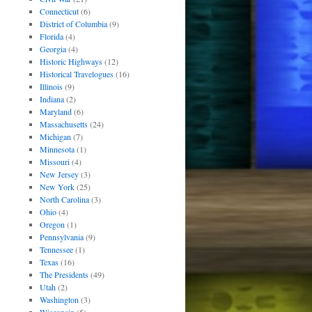
Connecticut
(6)
District of Columbia
(9)
Florida
(4)
Georgia
(4)
Historic Highways
(12)
Historical Travelogues
(16)
Illinois
(9)
Indiana
(2)
Maryland
(6)
Massachusetts
(24)
Michigan
(7)
Minnesota
(1)
Missouri
(4)
New Jersey
(3)
New York
(25)
North Carolina
(3)
Ohio
(4)
Oregon
(1)
Pennsylvania
(9)
Tennessee
(1)
Texas
(16)
The Presidents
(49)
Utah
(2)
Washington
(3)