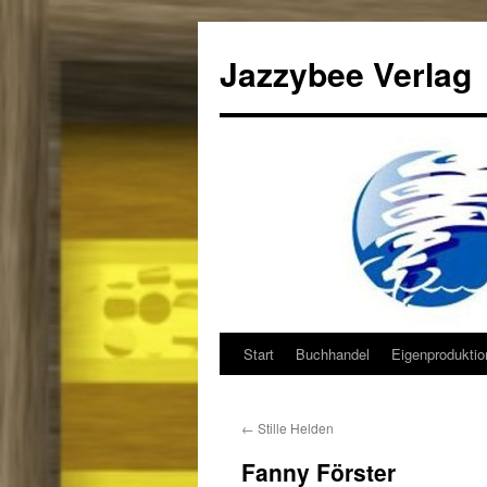
Jazzybee Verlag
Start
Buchhandel
Eigenprodukti
Zum
Inhalt
←
Stille Helden
springen
Fanny Förster