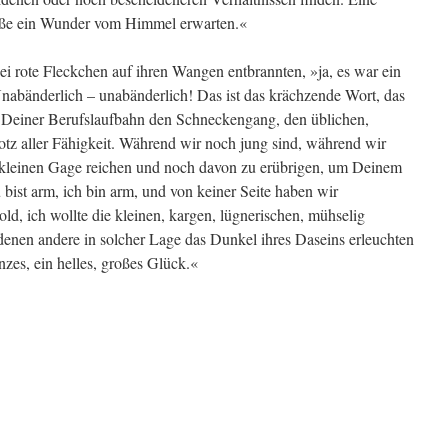
eße ein Wunder vom Himmel erwarten.«
wei rote Fleckchen auf ihren Wangen entbrannten, »ja, es war ein
nabänderlich – unabänderlich! Das ist das krächzende Wort, das
in Deiner Berufslaufbahn den Schneckengang, den üblichen,
trotz aller Fähigkeit. Während wir noch jung sind, während wir
r kleinen Gage reichen und noch davon zu erübrigen, um Deinem
ist arm, ich bin arm, und von keiner Seite haben wir
ld, ich wollte die kleinen, kargen, lügnerischen, mühselig
denen andere in solcher Lage das Dunkel ihres Daseins erleuchten
anzes, ein helles, großes Glück.«