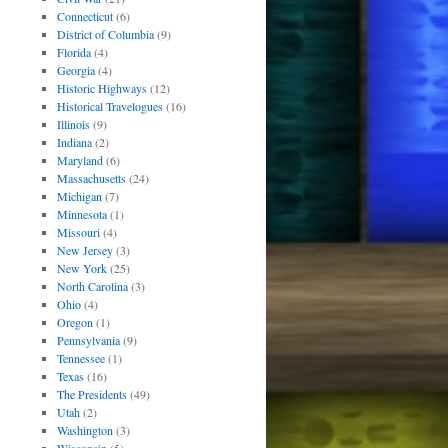
Connecticut
(6)
District of Columbia
(9)
Florida
(4)
Georgia
(4)
Historic Highways
(12)
Historical Travelogues
(16)
Illinois
(9)
Indiana
(2)
Maryland
(6)
Massachusetts
(24)
Michigan
(7)
Minnesota
(1)
Missouri
(4)
New Jersey
(3)
New York
(25)
North Carolina
(3)
Ohio
(4)
Oregon
(1)
Pennsylvania
(9)
Tennessee
(1)
Texas
(16)
The Presidents
(49)
Utah
(2)
Washington
(3)