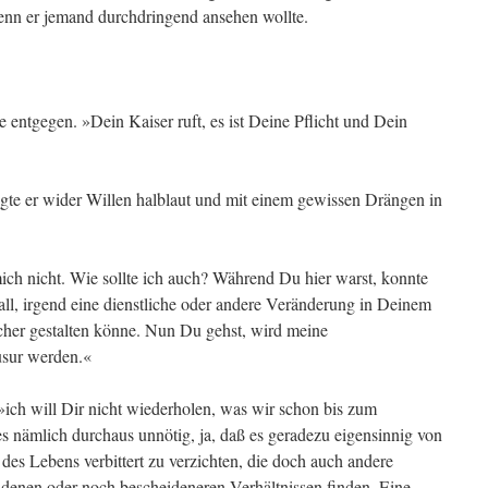
enn er jemand durchdringend ansehen wollte.
e entgegen. »Dein Kaiser ruft, es ist Deine Pflicht und Dein
gte er wider Willen halblaut und mit einem gewissen Drängen in
mich nicht. Wie sollte ich auch? Während Du hier warst, konnte
all, irgend eine dienstliche oder andere Veränderung in Deinem
cher gestalten könne. Nun Du gehst, wird meine
usur werden.«
»ich will Dir nicht wiederholen, was wir schon bis zum
 nämlich durchaus unnötig, ja, daß es geradezu eigensinnig von
 des Lebens verbittert zu verzichten, die doch auch andere
denen oder noch bescheideneren Verhältnissen finden. Eine