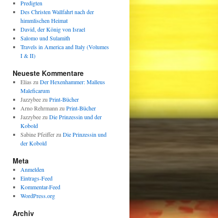
Predigten
Des Christen Wallfahrt nach der
himmlischen Heimat
David, der König von Israel
Salomo und Sulamith
Travels in America and Italy (Volumes
I & II)
Neueste Kommentare
Elias
zu
Der Hexenhammer: Malleus
Maleficarum
Jazzybee
zu
Print-Bücher
Arno Rehrmann
zu
Print-Bücher
Jazzybee
zu
Die Prinzessin und der
Kobold
Sabine Pfeiffer
zu
Die Prinzessin und
der Kobold
Meta
Anmelden
Eintrags-Feed
Kommentar-Feed
WordPress.org
Archiv