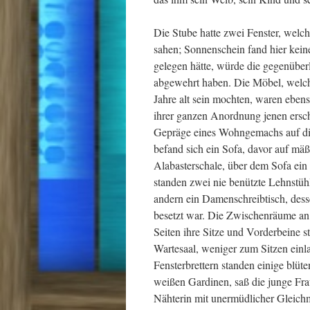
Die Stube hatte zwei Fenster, welc
sahen; Sonnenschein fand hier kei
gelegen hätte, würde die gegenüber
abgewehrt haben. Die Möbel, welch
Jahre alt sein mochten, waren ebens
ihrer ganzen Anordnung jenen ersch
Gepräge eines Wohngemachs auf di
befand sich ein Sofa, davor auf m
Alabasterschale, über dem Sofa ein 
standen zwei nie benützte Lehnstüh
andern ein Damenschreibtisch, dess
besetzt war. Die Zwischenräume an 
Seiten ihre Sitze und Vorderbeine 
Wartesaal, weniger zum Sitzen einl
Fensterbrettern standen einige blü
weißen Gardinen, saß die junge Fra
Nähterin mit unermüdlicher Gleich