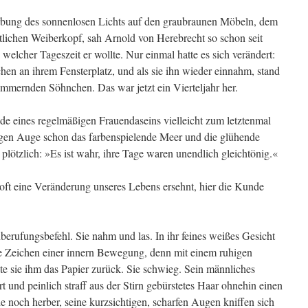
ärbung des sonnenlosen Lichts auf den graubraunen Möbeln, dem
ichen Weiberkopf, sah Arnold von Herebrecht so schon seit
 welcher Tageszeit er wollte. Nur einmal hatte es sich verändert:
hen an ihrem Fensterplatz, und als sie ihn wieder einnahm, stand
mmernden Söhnchen. Das war jetzt ein Vierteljahr her.
e eines regelmäßigen Frauendaseins vielleicht zum letztenmal
tigen Auge schon das farbenspielende Meer und die glühende
 plötzlich: »Es ist wahr, ihre Tage waren unendlich gleichtönig.«
 oft eine Veränderung unseres Lebens ersehnt, hier die Kunde
inberufungsbefehl. Sie nahm und las. In ihr feines weißes Gesicht
ige Zeichen einer innern Bewegung, denn mit einem ruhigen
te sie ihm das Papier zurück. Sie schwieg. Sein männliches
t und peinlich straff aus der Stirn gebürstetes Haar ohnehin einen
 noch herber, seine kurzsichtigen, scharfen Augen kniffen sich