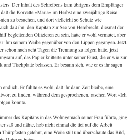
isters. Der Inhalt des Schreibens kam übrigens dem Empfänger
, daß die Korvette »Maria« im Herbst eine zweijährige Reise
nien zu besuchen, und dort vielleicht so Schutz wie
uch daß ihn, den Kapitän zur See von Herebrecht, diesmal der
iff begleitenden Offizieren zu sein, hatte er wohl vermutet, aber
war ihm seinem Weibe gegenüber von den Lippen gegangen. Jetzt
er schon nach acht Tagen die Trennung zu folgen hatte, jetzt
langsam auf, das Papier knitterte unter seiner Faust, die er wie zur
k und Tischplatte belassen. Er besann sich, wie er es ihr sagen
h endlich. Er fühlte es wohl, daß ihr dann Zeit bleibe, eine
 Antwort zu finden, während dem gesprochenen, raschen Wort »Ich
folgen konnte.
immer des Kapitäns in das Wohngemach seiner Frau führte, ging
er saß und nähte, hob nicht einmal die tief auf die Arbeit
 Thürpfosten gelehnt, eine Weile still und überschaute das Bild,
ein Heim so boten.