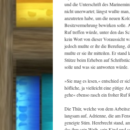
und die Unterschrift des Marinemin
nicht unerwartet; längst wußte man
anzutreten habe, um die neuen Kolo
Besitzvermehrung bewirken solle. A
Ruf treffen würde, unter den das Sch
kein Wort von dieser Voraussicht 
jedoch mußte er ihr die Berufung, d
mußte er sie ihr mitteilen. Er stand 
Stütze beim Erheben auf Schriftstüc
solle und was sie antworten würde.
»Sie mag es lesen,« entschied er sic
höfliche, ja vielleicht eine gütige
gehe« ebenso rasch ein froher Ruf 
Die Thür, welche von dem Arbeitsz
langsam auf, Adrienne, die am Fenst
geneigte Stirn. Herebrecht stand, am
das ihm sein Weib, sein Kind und s