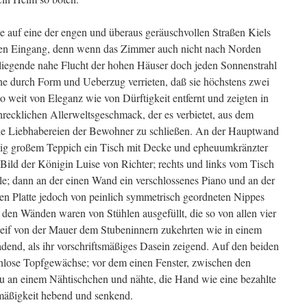
he auf eine der engen und überaus geräuschvollen Straßen Kiels
nen Eingang, denn wenn das Zimmer auch nicht nach Norden
liegende nahe Flucht der hohen Häuser doch jeden Sonnenstrahl
e durch Form und Ueberzug verrieten, daß sie höchstens zwei
o weit von Eleganz wie von Dürftigkeit entfernt und zeigten in
recklichen Allerweltsgeschmack, der es verbietet, aus dem
e Liebhabereien der Bewohner zu schließen. An der Hauptwand
äßig großem Teppich ein Tisch mit Decke und epheuumkränzter
Bild der Königin Luise von Richter; rechts und links vom Tisch
le; dann an der einen Wand ein verschlossenes Piano und an der
en Platte jedoch von peinlich symmetrisch geordneten Nippes
den Wänden waren von Stühlen ausgefüllt, die so von allen vier
steif von der Mauer dem Stubeninnern zukehrten wie in einem
adend, als ihr vorschriftsmäßiges Dasein zeigend. Auf den beiden
tenlose Topfgewächse; vor dem einen Fenster, zwischen den
u an einem Nähtischchen und nähte, die Hand wie eine bezahlte
mäßigkeit hebend und senkend.