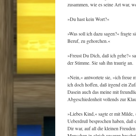
zusammen, wie es seine Art war, w
»Du hast kein Wort?«
»Was soll ich dazu sagen?« fragte si
Beruf, zu gehorchen.«
»Freust Du Dich, daß ich gehe?« sa
der Stimme. Sie sah ihn traurig an.
»Nein,« antwortete sie, »ich freue 
ich doch hoffen, daß irgend ein Zuf
Dasein auch das meine mit freundli
Abgeschiedenheit vollends zur Kla
»Liebes Kind,« sagte er mit Milde, 
Ueberdruß besprochen haben, daß es
Dir war, auf all die kleinen Freuden
Menschen in gleich unseren beschei