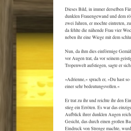
Dieses Bild, in immer derselben F
dunklen Frauengewand und dem rötl
zwei Jahren, er mochte eintreten, zu
da fehlte die nähende Frau vier Woc
neben ihr eine Wiege mit dem schlu
Nun, da ihm dies einförmige Gemäld
vor Augen trat, da vor seinem geis
Tropenwelt aufstiegen, sagte er sich
»Adrienne,« sprach er, »Du hast so
einer sehr bedeutungsvollen.«
Er trat zu ihr und reichte ihr den E
stieg ein Erröten. Es war das einz
Aufblick ihrer dunklen Augen reich
Gesicht, das durch einen großen Bar
Eindruck von Strenge machte, wurde