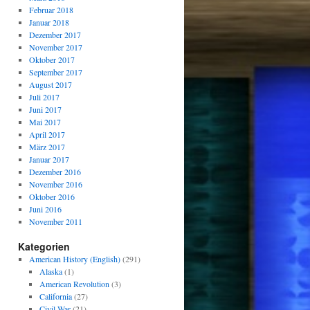
Februar 2018
Januar 2018
Dezember 2017
November 2017
Oktober 2017
September 2017
August 2017
Juli 2017
Juni 2017
Mai 2017
April 2017
März 2017
Januar 2017
Dezember 2016
November 2016
Oktober 2016
Juni 2016
November 2011
Kategorien
American History (English)
(291)
Alaska
(1)
American Revolution
(3)
California
(27)
Civil War
(21)