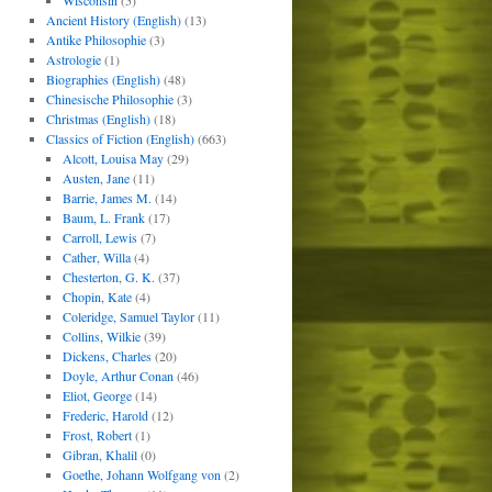
Wisconsin
(5)
Ancient History (English)
(13)
Antike Philosophie
(3)
Astrologie
(1)
Biographies (English)
(48)
Chinesische Philosophie
(3)
Christmas (English)
(18)
Classics of Fiction (English)
(663)
Alcott, Louisa May
(29)
Austen, Jane
(11)
Barrie, James M.
(14)
Baum, L. Frank
(17)
Carroll, Lewis
(7)
Cather, Willa
(4)
Chesterton, G. K.
(37)
Chopin, Kate
(4)
Coleridge, Samuel Taylor
(11)
Collins, Wilkie
(39)
Dickens, Charles
(20)
Doyle, Arthur Conan
(46)
Eliot, George
(14)
Frederic, Harold
(12)
Frost, Robert
(1)
Gibran, Khalil
(0)
Goethe, Johann Wolfgang von
(2)