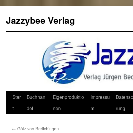
Jazzybee Verlag
Zum
Star
Buchhan
Eigenproduktio
Impressu
Datensc
Inhalt
t
del
nen
m
rung
springen
←
Götz von Berlichingen