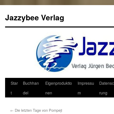
Jazzybee Verlag
Zum
Star
Buchhan
Eigenproduktio
Impressu
Datensc
Inhalt
t
del
nen
m
rung
springen
←
Die letzten Tage von Pompeji