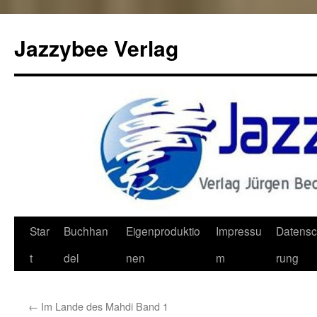
Jazzybee Verlag
Zum
Star
Buchhan
Eigenproduktio
Impressu
Datensc
Inhalt
t
del
nen
m
rung
springen
←
Im Lande des Mahdi Band 1