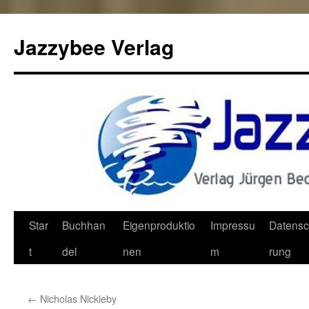
Jazzybee Verlag
Zum
Star
Buchhan
Eigenproduktio
Impressu
Datensc
Inhalt
t
del
nen
m
rung
springen
←
Nicholas Nickleby