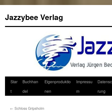
Jazzybee Verlag
Zum
Star
Buchhan
Eigenproduktio
Impressu
Datensc
Inhalt
t
del
nen
m
rung
springen
←
Schloss Gripsholm