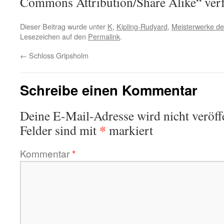
Commons Attribution/Share Alike“ verf
Dieser Beitrag wurde unter
K
,
Kipling-Rudyard
,
Meisterwerke der
Lesezeichen auf den
Permalink
.
←
Schloss Gripsholm
Schreibe einen Kommentar
Deine E-Mail-Adresse wird nicht veröffe
*
Felder sind mit
markiert
Kommentar
*