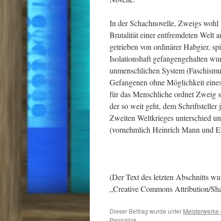
In der Schachnovelle, Zweigs wohl
Brutalität einer entfremdeten Welt a
getrieben von ordinärer Habgier, sp
Isolationshaft gefangengehalten wu
unmenschlichen System (Faschismus
Gefangenen ohne Möglichkeit eines
für das Menschliche ordnet Zweig s
der so weit geht, dem Schriftstelle
Zweiten Weltkrieges unterschied un
(vornehmlich Heinrich Mann und E
(Der Text des letzten Abschnitts w
„Creative Commons Attribution/Sha
Dieser Beitrag wurde unter
Meisterwerke d
Permalink
.