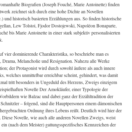
omanhafte Biografien (Joseph Fouché, Marie Antoinette) finden
werk zeichnet sich durch eine hohe Dichte an Novellen
) und historisch basierten Erzählungen aus. So finden historische
gellan, Lew Tolstoi, Fjodor Dostojewski, Napoléon Bonaparte,
hé bis Marie Antoinette in einer stark subjektiv personalisierten
k.
 vier dominierende Charakteristika, so beschriebe man es
k, Drama, Melancholie und Resignation. Nahezu alle Werke
ion; der Protagonist wird durch sowohl äußere als auch innere
, welches unmittelbar erreichbar scheint, gehindert, was damit
kmal tritt besonders in Ungeduld des Herzens, Zweigs einzigem
eispielhaften Novelle Der Amokläufer, einer Typologie der
 Vorbildern wie Balzac und dabei ganz der Erzähltradition der
 Schnitzler – folgend, sind die Hauptpersonen einem dämonischen
hergebrachten Ordnung ihres Lebens reißt. Deutlich wird hier der
 Diese Novelle, wie auch alle anderen Novellen Zweigs, weist
 ein (nach dem Meister) gattungsspezifisches Kennzeichen der