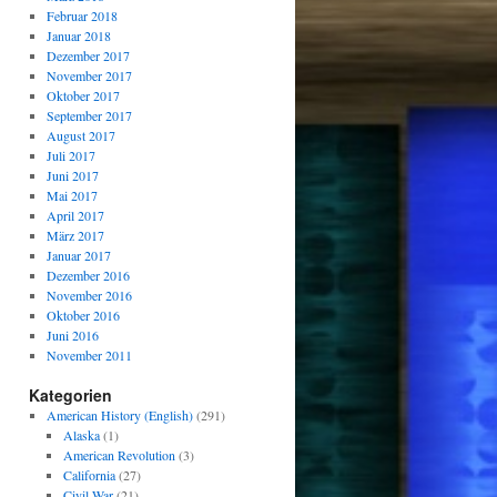
Februar 2018
Januar 2018
Dezember 2017
November 2017
Oktober 2017
September 2017
August 2017
Juli 2017
Juni 2017
Mai 2017
April 2017
März 2017
Januar 2017
Dezember 2016
November 2016
Oktober 2016
Juni 2016
November 2011
Kategorien
American History (English)
(291)
Alaska
(1)
American Revolution
(3)
California
(27)
Civil War
(21)