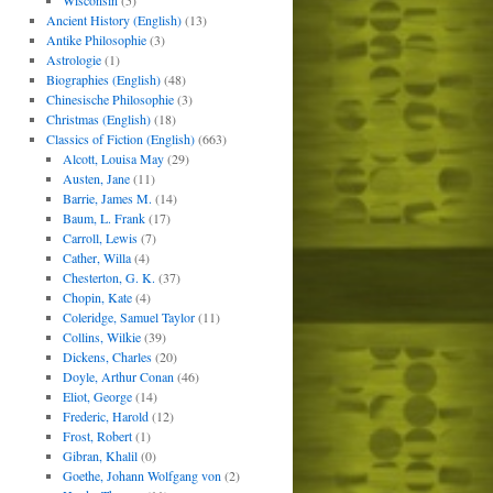
Wisconsin
(5)
Ancient History (English)
(13)
Antike Philosophie
(3)
Astrologie
(1)
Biographies (English)
(48)
Chinesische Philosophie
(3)
Christmas (English)
(18)
Classics of Fiction (English)
(663)
Alcott, Louisa May
(29)
Austen, Jane
(11)
Barrie, James M.
(14)
Baum, L. Frank
(17)
Carroll, Lewis
(7)
Cather, Willa
(4)
Chesterton, G. K.
(37)
Chopin, Kate
(4)
Coleridge, Samuel Taylor
(11)
Collins, Wilkie
(39)
Dickens, Charles
(20)
Doyle, Arthur Conan
(46)
Eliot, George
(14)
Frederic, Harold
(12)
Frost, Robert
(1)
Gibran, Khalil
(0)
Goethe, Johann Wolfgang von
(2)