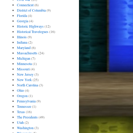
Connecticut
(6)
District of Columbia
(9)
Florida
(4)
Georgia
(4)
Historic Highways
(12)
Historical Travelogues
(16)
Illinois
(9)
Indiana
(2)
Maryland
(6)
Massachusetts
(24)
Michigan
(7)
Minnesota
(1)
Missouri
(4)
New Jersey
(3)
New York
(25)
North Carolina
(3)
Ohio
(4)
Oregon
(1)
Pennsylvania
(9)
Tennessee
(1)
Texas
(16)
The Presidents
(49)
Utah
(2)
Washington
(3)