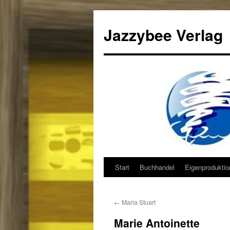
Jazzybee Verlag
Start
Buchhandel
Eigenprodukti
Zum
Inhalt
←
Maria Stuart
springen
Marie Antoinette