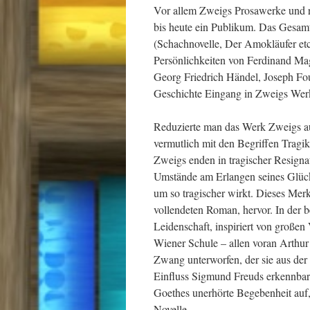
Vor allem Zweigs Prosawerke und r
bis heute ein Publikum. Das Gesamt
(Schachnovelle, Der Amokläufer etc.
Persönlichkeiten von Ferdinand Ma
Georg Friedrich Händel, Joseph Fouc
Geschichte Eingang in Zweigs Wer
Reduzierte man das Werk Zweigs auf
vermutlich mit den Begriffen Tragi
Zweigs enden in tragischer Resignat
Umstände am Erlangen seines Glücks
um so tragischer wirkt. Dieses Mer
vollendeten Roman, hervor. In der b
Leidenschaft, inspiriert von großen
Wiener Schule – allen voran Arthur
Zwang unterworfen, der sie aus der 
Einfluss Sigmund Freuds erkennbar.
Goethes unerhörte Begebenheit auf,
Novelle.