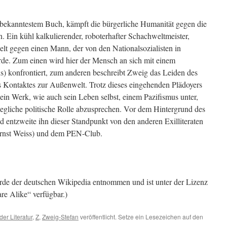
 bekanntestem Buch, kämpft die bürgerliche Humanität gegen die
n. Ein kühl kalkulierender, roboterhafter Schachweltmeister,
ielt gegen einen Mann, der von den Nationalsozialisten in
rde. Zum einen wird hier der Mensch an sich mit einem
) konfrontiert, zum anderen beschreibt Zweig das Leiden des
 Kontaktes zur Außenwelt. Trotz dieses eingehenden Plädoyers
ein Werk, wie auch sein Leben selbst, einem Pazifismus unter,
r jegliche politische Rolle abzusprechen. Vor dem Hintergrund des
d entzweite ihn dieser Standpunkt von den anderen Exilliteraten
rnst Weiss) und dem PEN-Club.
urde der deutschen Wikipedia entnommen und ist unter der Lizenz
re Alike“ verfügbar.)
er Literatur
,
Z
,
Zweig-Stefan
veröffentlicht. Setze ein Lesezeichen auf den