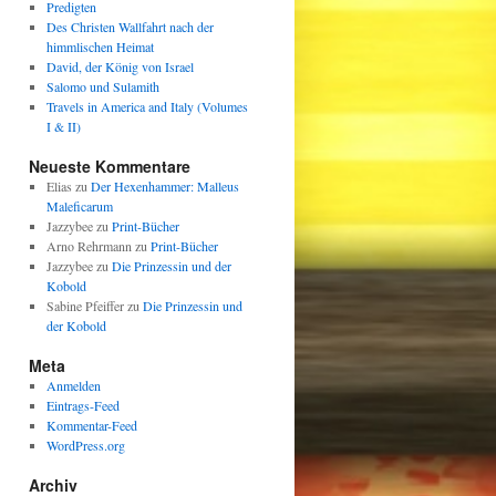
Predigten
Des Christen Wallfahrt nach der
himmlischen Heimat
David, der König von Israel
Salomo und Sulamith
Travels in America and Italy (Volumes
I & II)
Neueste Kommentare
Elias
zu
Der Hexenhammer: Malleus
Maleficarum
Jazzybee
zu
Print-Bücher
Arno Rehrmann
zu
Print-Bücher
Jazzybee
zu
Die Prinzessin und der
Kobold
Sabine Pfeiffer
zu
Die Prinzessin und
der Kobold
Meta
Anmelden
Eintrags-Feed
Kommentar-Feed
WordPress.org
Archiv