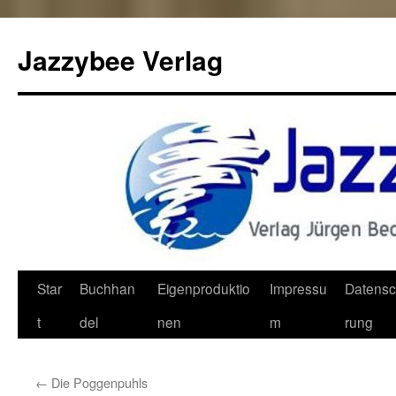
Jazzybee Verlag
Zum
Star
Buchhan
Eigenproduktio
Impressu
Datensc
Inhalt
t
del
nen
m
rung
springen
←
Die Poggenpuhls