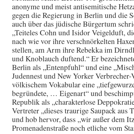
anonyme und meist antisemitische Hetza
gegen die Regierung in Berlin und die 
auch über das jüdische Bürgertum schrie
„Teiteles Cohn und Isidor Veigelduft, 
nach wie vor ihre verschnörkelten Haxe
stellen, am Arm ihre Rebekka im Dirnd
und Knoblauch duftend.“ Er bezeichnete
Berlin als „Entenpfuhl“ und eine „Mis
Judennest und New Yorker Verbrecher-Vi
völkischem Vokabular eine „tiefgewurzel
begründete, … Eigenart“ und beschimp
Republik als „charakterlose Deppokratie
Vertreter „dieses traurige Saupack aus 
und hob hervor, dass „wir außer dem It
Promenadenstraße noch etliche vom St