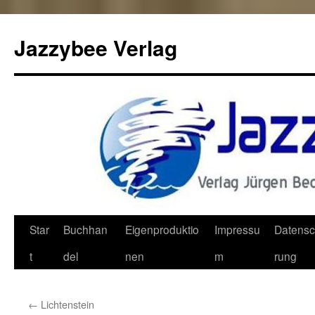
Jazzybee Verlag
Zum
Star
Buchhan
Eigenproduktio
Impressu
Datensc
Inhalt
t
del
nen
m
rung
springen
←
Lichtenstein