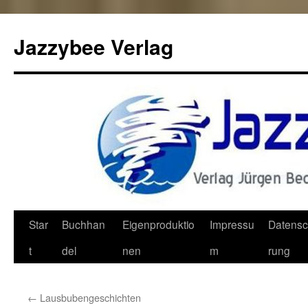
Jazzybee Verlag
Zum
Star
Buchhan
Eigenproduktio
Impressu
Datensc
Inhalt
t
del
nen
m
rung
springen
←
Lausbubengeschichten