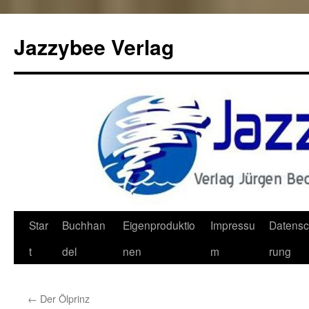
Jazzybee Verlag
Zum
Star
Buchhan
Eigenproduktio
Impressu
Datensc
Inhalt
t
del
nen
m
rung
springen
←
Der Ölprinz