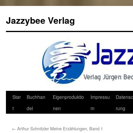
Jazzybee Verlag
Zum
Star
Buchhan
Eigenproduktio
Impressu
Datensc
Inhalt
t
del
nen
m
rung
springen
←
Arthur Schnitzler Meine Erzählungen, Band 1