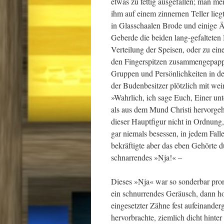
etwas zu fettig ausgefallen; man mei
ihm auf einem zinnernen Teller lieg
in Glasschaalen Brode und einige Äp
Geberde die beiden lang-gefalteten 
Verteilung der Speisen, oder zu ei
den Fingerspitzen zusammengepappt
Gruppen und Persönlichkeiten in der
der Budenbesitzer plötzlich mit wei
»Wahrlich, ich sage Euch, Einer unt
als aus dem Mund Christi hervorge
dieser Hauptfigur nicht in Ordnung,
gar niemals besessen, in jedem Fal
bekräftigte aber das eben Gehörte 
schnarrendes »Nja!« –
Dieses »Nja« war so sonderbar pron
ein schnurrendes Geräusch, dann hob
eingesetzter Zähne fest aufeinander
hervorbrachte, ziemlich dicht hinte