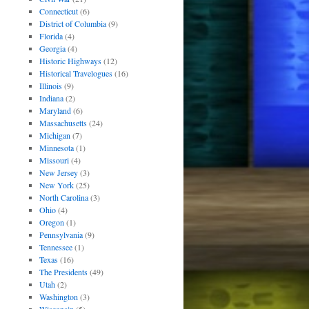
Connecticut
(6)
District of Columbia
(9)
Florida
(4)
Georgia
(4)
Historic Highways
(12)
Historical Travelogues
(16)
Illinois
(9)
Indiana
(2)
Maryland
(6)
Massachusetts
(24)
Michigan
(7)
Minnesota
(1)
Missouri
(4)
New Jersey
(3)
New York
(25)
North Carolina
(3)
Ohio
(4)
Oregon
(1)
Pennsylvania
(9)
Tennessee
(1)
Texas
(16)
The Presidents
(49)
Utah
(2)
Washington
(3)