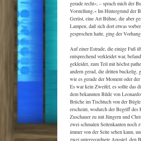
gerade recht«, – sprach mich der Bu
Vorstellung.« Im Hintergrund der Bu
Gerüst, eine Art Bühne, die aber 
Lampen, daß sich dort etwas vorber
gesprochen hatte, ging der Vorhang
Auf einer Estrade, die einige Fuß 
entsprechend verkleidet war, befand 
gekleidet, zum Teil mit höchst path
andern gerad, die dritten buckelig, 
wie es gerade der Moment oder der 
Es war kein Zweifel, es sollte das
dem bekannten Bilde von Leonardo d
Brüche im Tischtuch von der Bügleri
erscheint, wodurch der Begriff des 
Zuschauer zu mit Jüngern und Christ
zwei schmalen Seitenkanten noch zw
immer von der Seite sehen kann, un
zwei untergeordnete Apostel, den B