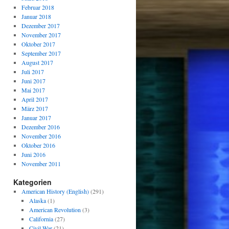
Februar 2018
Januar 2018
Dezember 2017
November 2017
Oktober 2017
September 2017
August 2017
Juli 2017
Juni 2017
Mai 2017
April 2017
März 2017
Januar 2017
Dezember 2016
November 2016
Oktober 2016
Juni 2016
November 2011
Kategorien
American History (English)
(291)
Alaska
(1)
American Revolution
(3)
California
(27)
Civil War
(21)