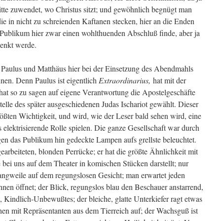
itte zuwendet, wo Christus sitzt; und gewöhnlich begnügt man
 die in nicht zu schreienden Kaftanen stecken, hier an die Enden
s Publikum hier zwar einen wohlthuenden Abschluß finde, aber ja
lenkt werde.
el Paulus und Matthäus hier bei der Einsetzung des Abendmahls
en. Denn Paulus ist eigentlich
Extraordinarius,
hat mit der
 hat so zu sagen auf eigene Verantwortung die Apostelgeschäfte
elle des später ausgeschiedenen Judas Ischariot gewählt. Dieser
größten Wichtigkeit, und wird, wie der Leser bald sehen wird, eine
 elektrisierende Rolle spielen. Die ganze Gesellschaft war durch
en das Publikum hin gedeckte Lampen aufs grellste beleuchtet.
 gearbeiteten, blonden Perrücke; er hat die größte Ähnlichkeit mit
 bei uns auf dem Theater in komischen Stücken darstellt; nur
 Langweile auf dem regungslosen Gesicht; man erwartet jeden
n öffnet; der Blick, regungslos blau den Beschauer anstarrend,
Kindlich-Unbewußtes; der bleiche, glatte Unterkiefer ragt etwas
chen mit Repräsentanten aus dem Tierreich auf; der Wachsguß ist