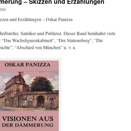
merung – Skizzen und Erzählungen
ybee
zzen und Erzählungen – Oskar Panizza
iftsteller, Satiriker und Publizist. Dieser Band beinhaltet viele
r “Das Wachsfigurenkabinett”, “Der Stationsberg”, “Die
hichte”, “Abschied von München”
u. v. a.