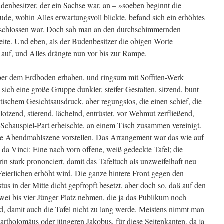
denbesitzer, der ein Sachse war, an – »soeben beginnt die
de, wohin Alles erwartungsvoll blickte, befand sich ein erhöhtes
geschlossen war. Doch sah man an den durchschimmernden
eite. Und eben, als der Budenbesitzer die obigen Worte
 auf, und Alles drängte nun vor bis zur Rampe.
über dem Erdboden erhaben, und ringsum mit Soffiten-Werk
sich eine große Gruppe dunkler, steifer Gestalten, sitzend, bunt
etischem Gesichtsausdruck, aber regungslos, die einen schief, die
glotzend, stierend, lächelnd, entrüstet, vor Wehmut zerfließend,
Schauspiel-Part erheischte, an einem Tisch zusammen vereinigt.
 die Abendmahlszene vorstellen. Das Arrangement war das wie auf
a Vinci: Eine nach vorn offene, weiß gedeckte Tafel; die
n stark prononciert, damit das Tafeltuch als unzweifelhaft neu
Feierlichen erhöht wird. Die ganze hintere Front gegen den
us in der Mitte dicht gepfropft besetzt, aber doch so, daß auf den
ei bis vier Jünger Platz nehmen, die ja das Publikum noch
d, damit auch die Tafel nicht zu lang werde. Meistens nimmt man
artholomäus oder jüngeren Jakobus, für diese Seitenkanten, da ja