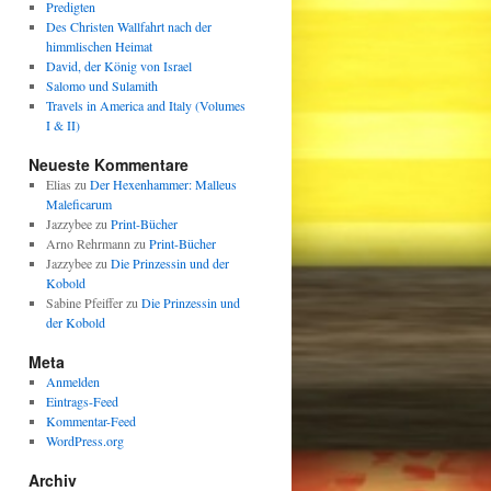
Predigten
Des Christen Wallfahrt nach der
himmlischen Heimat
David, der König von Israel
Salomo und Sulamith
Travels in America and Italy (Volumes
I & II)
Neueste Kommentare
Elias
zu
Der Hexenhammer: Malleus
Maleficarum
Jazzybee
zu
Print-Bücher
Arno Rehrmann
zu
Print-Bücher
Jazzybee
zu
Die Prinzessin und der
Kobold
Sabine Pfeiffer
zu
Die Prinzessin und
der Kobold
Meta
Anmelden
Eintrags-Feed
Kommentar-Feed
WordPress.org
Archiv