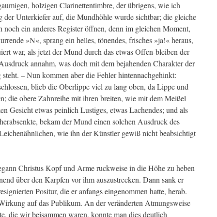
n gaumigen, holzigen Clarinettentimbre, der übrigens, wie ich
g der Unterkiefer auf, die Mundhöhle wurde sichtbar; die gleiche
ch noch ein anderes Register öffnen, denn im gleichen Moment,
urrende »N«, sprang ein helles, tönendes, frisches »ja!« heraus,
uiert war, als jetzt der Mund durch das etwas Offen-bleiben der
n Ausdruck annahm, was doch mit dem bejahenden Charakter der
g steht. – Nun kommen aber die Fehler hintennachgehinkt:
chlossen, blieb die Oberlippe viel zu lang oben, da Lippe und
n; die obere Zahnreihe mit ihren breiten, wie mit dem Meißel
n Gesicht etwas peinlich Lustiges, etwas Lachendes; und als
m herabsenkte, bekam der Mund einen solchen Ausdruck des
Leichenähnlichen, wie ihn der Künstler gewiß nicht beabsichtigt
begann Christus Kopf und Arme ruckweise in die Höhe zu heben
end über den Karpfen vor ihm auszustrecken. Dann sank er
esignierten Positur, die er anfangs eingenommen hatte, herab.
 Wirkung auf das Publikum. An der veränderten Atmungsweise
e, die wir beisammen waren, konnte man dies deutlich