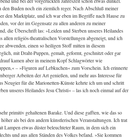
end und bei der vorgerückten Jahreszeit schon etwas dunkel.
 den Buden noch ein ziemlich reger. Nach Abschluß meiner
er den Marktplatz, und ich war eben im Begriffe nach Hause zu
uden, vor der im Gegensatz zu allen anderen zu meiner
d, die Überschrift las: »Leiden und Sterben unseres Heilandes
s allen religiös-theatralischen Vorstellungen abgeneigt, und ich
ee abwenden, einen so heiligen Stoff mitten in diesem
eglich, mit Draht-Puppen, gemalt, geformt, geschnitzt oder gar
ich drauf kamen aber in meinem Kopf Schlagwörter wie
ppen,« – »Figuren auf Lebkuchen« zum Vorschein. Ich erinnerte
nberger Arbeiten der Art genießen, und mehr aus Interesse für
 Neugier für die Marionetten-Künste kehrte ich um und schritt
ben unseres Heilandes Jesu Christi« – las ich noch einmal auf der
sehr primitiv gehaltenen Barake. Und diese gafften, wie das so
 höher als bei den andern künstlerischen Veranstaltungen. Ich trat
mit Lampen etwas düster beleuchteter Raum, in dem sich ein
echts und aus allen Ständen des Volkes befand. »Sie kommen