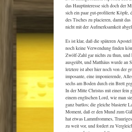
das Hauptinteresse sich doch der M
sich ein paar gut-profilierte Köpfe,
des Tisches zu placieren, damit da
nicht mit der Aufmerksamkeit abge
Es ist klar, daß die späteren Apost
noch keine Verwendung finden könn
Zwölf-Zahl gar nichts zu thun, und
ausgeübt, und Matthäus wurde an St
letztere ist aber hier noch von der 
imposante, eine imponierende, Alles
sechs am Boden durch ein Brett geg
In der Mitte Christus mit einer fein
einem englischen Lord, wie man sie
ganz bartlos; die gleiche blasierte
Moment, daß er den Mund zum Gähne
hat etwas Lammfrommes, Trauriges, 
zu weit vor, und fordert zu Verglei