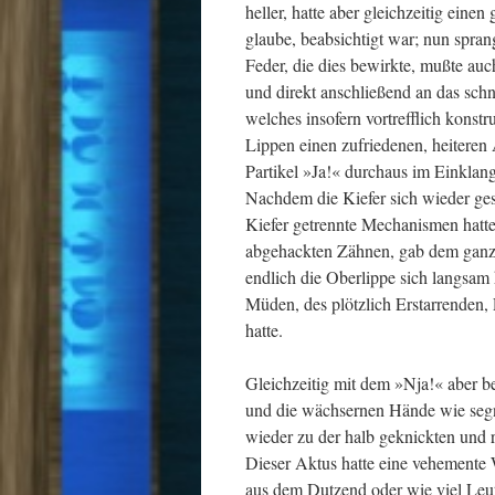
heller, hatte aber gleichzeitig eine
glaube, beabsichtigt war; nun spran
Feder, die dies bewirkte, mußte au
und direkt anschließend an das schn
welches insofern vortrefflich konstr
Lippen einen zufriedenen, heitere
Partikel »Ja!« durchaus im Einklan
Nachdem die Kiefer sich wieder ges
Kiefer getrennte Mechanismen hatte
abgehackten Zähnen, gab dem ganze
endlich die Oberlippe sich langsa
Müden, des plötzlich Erstarrenden, 
hatte.
Gleichzeitig mit dem »Nja!« aber 
und die wächsernen Hände wie segn
wieder zu der halb geknickten und r
Dieser Aktus hatte eine vehemente
aus dem Dutzend oder wie viel Leut