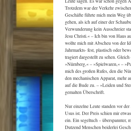
Leute sagen. Es war schon gegen Ab
Trotzdem war der Verkehr zwischen
Geschäfte führte mich mein Weg üb
gehen, als ich auf einer der Schaub
Verwunderung kein Ausschreier stan
Jesu Christi.« – Ich bin von Haus au
wollte mich mit Abscheu von der Id
Jahrmarkts- fest, plastisch oder bew
tragiert dargestellt zu sehen. Gle
»Nürnberg,« – »Spielwaren,« – »Pu
mich des großen Rufes, den die Nür
den mechanischen Apparat, mehr aus
auf die Bude zu. – »Leiden und Ster
gemalten Überschrift.
Nur einzelne Leute standen vor der 
Usus ist. Der Preis schien mir etwas
ein. Ein segeltuch – überspannter, 
Dutzend Menschen beiderlei Geschl