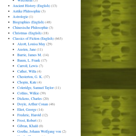
Wisconsin
(5)
Ancient History (English)
(13)
Antike Philosophie
(3)
Astrologie
(1)
Biographies (English)
(48)
Chinesische Philosophie
(3)
Christmas (English)
(18)
Classics of Fiction (English)
(663)
Alcott, Louisa May
(29)
Austen, Jane
(11)
Barrie, James M.
(14)
Baum, L. Frank
(17)
Carroll, Lewis
(7)
Cather, Willa
(4)
Chesterton, G. K.
(37)
Chopin, Kate
(4)
Coleridge, Samuel Taylor
(11)
Collins, Wilkie
(39)
Dickens, Charles
(20)
Doyle, Arthur Conan
(46)
Eliot, George
(14)
Frederic, Harold
(12)
Frost, Robert
(1)
Gibran, Khalil
(0)
Goethe, Johann Wolfgang von
(2)