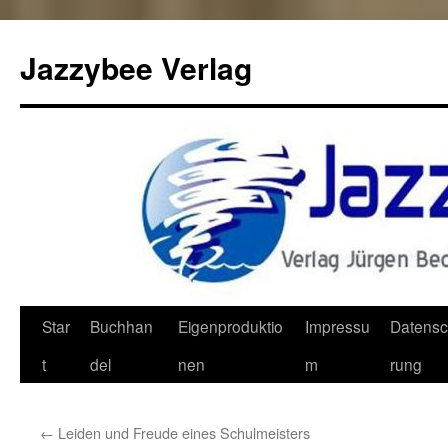
Jazzybee Verlag
Zum
Star
Buchhan
Eigenproduktio
Impressu
Datensc
Inhalt
t
del
nen
m
rung
springen
←
Leiden und Freude eines Schulmeisters