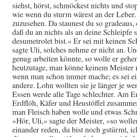
siehst, hörst, schmöckest nichts und st
wie wenn du sturm wärest an der Leber. E
zuzusehen. Da staunest du so gradeaus,
daß du an nichts als an deine Schleipfe 
desumetrolet bist.« Er sei mit keinen Sc
sagte Uli, solches nehme er nicht an. U
genug arbeiten könnte, so wolle er gehen
heutzutage, man könne keinem Meister 
wenn man schon immer mache; es sei ein
andere. Lohn wollten sie je länger je we
Essen werde alle Tage schlechter. Am 
Erdflöh, Käfer und Heustöffel zusamm
man Fleisch haben wolle und etwas Schm
»Hör, Uli,« sagte der Meister, »so wolle
einander reden, du bist noch gstürmt, ic