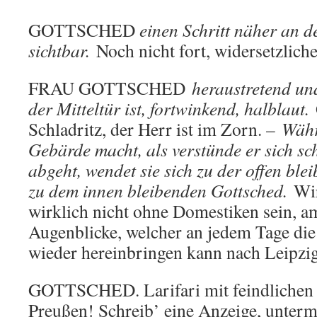
GOTTSCHED
einen Schritt näher an de
sichtbar.
Noch nicht fort, widersetzlich
FRAU GOTTSCHED
heraustretend und
der Mitteltür ist, fortwinkend, halblaut.
G
Schladritz, der Herr ist im Zorn. –
Währ
Gebärde macht, als verstünde er sich sc
abgeht, wendet sie sich zu der offen ble
zu dem innen bleibenden Gottsched.
Wir
wirklich nicht ohne Domestiken sein, a
Augenblicke, welcher an jedem Tage die
wieder hereinbringen kann nach Leipzi
GOTTSCHED. Larifari mit feindlichen
Preußen! Schreib’ eine Anzeige, unter