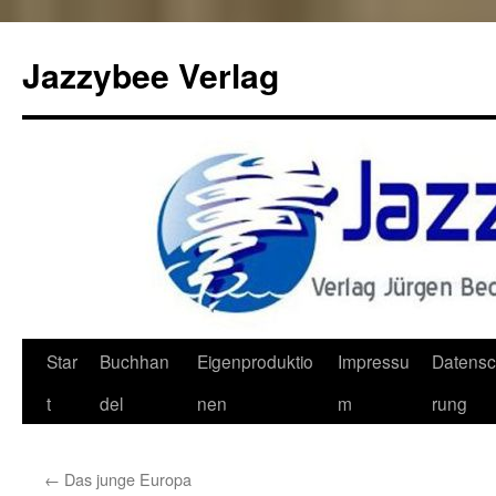
Jazzybee Verlag
Zum
Star
Buchhan
Eigenproduktio
Impressu
Datensc
Inhalt
t
del
nen
m
rung
springen
←
Das junge Europa