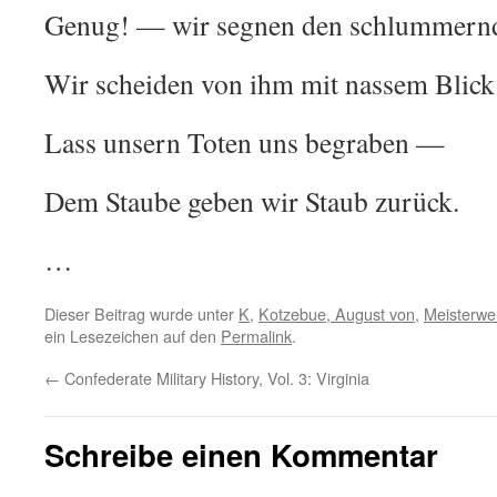
Genug! — wir segnen den schlummern
Wir scheiden von ihm mit nassem Blic
Lass unsern Toten uns begraben —
Dem Staube geben wir Staub zurück.
…
Dieser Beitrag wurde unter
K
,
Kotzebue, August von
,
Meisterwer
ein Lesezeichen auf den
Permalink
.
←
Confederate Military History, Vol. 3: Virginia
Schreibe einen Kommentar