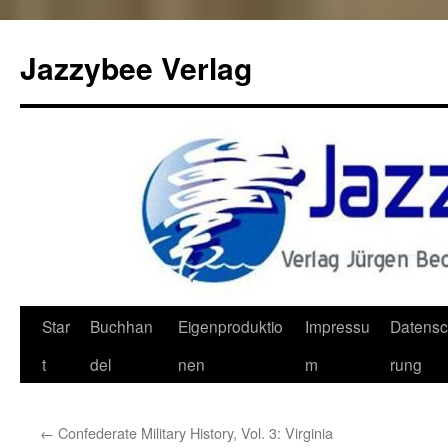
Jazzybee Verlag
Zum
Star
Buchhan
Eigenproduktio
Impressu
Datensc
Inhalt
t
del
nen
m
rung
springen
←
Confederate Military History, Vol. 3: Virginia