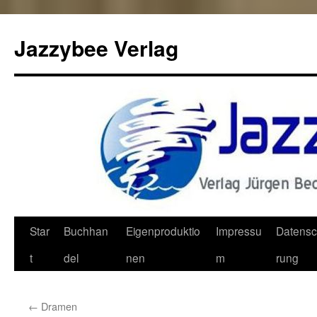
Jazzybee Verlag
Zum
Star
Buchhan
Eigenproduktio
Impressu
Datensc
Inhalt
t
del
nen
m
rung
springen
←
Dramen