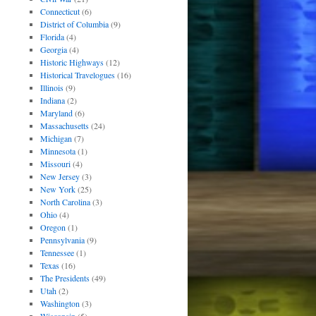
Connecticut
(6)
District of Columbia
(9)
Florida
(4)
Georgia
(4)
Historic Highways
(12)
Historical Travelogues
(16)
Illinois
(9)
Indiana
(2)
Maryland
(6)
Massachusetts
(24)
Michigan
(7)
Minnesota
(1)
Missouri
(4)
New Jersey
(3)
New York
(25)
North Carolina
(3)
Ohio
(4)
Oregon
(1)
Pennsylvania
(9)
Tennessee
(1)
Texas
(16)
The Presidents
(49)
Utah
(2)
Washington
(3)