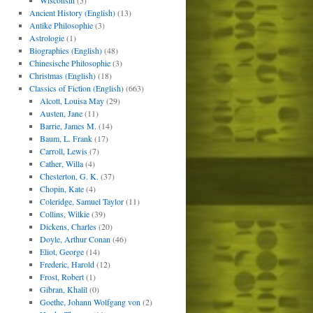
Wisconsin
(5)
Ancient History (English)
(13)
Antike Philosophie
(3)
Astrologie
(1)
Biographies (English)
(48)
Chinesische Philosophie
(3)
Christmas (English)
(18)
Classics of Fiction (English)
(663)
Alcott, Louisa May
(29)
Austen, Jane
(11)
Barrie, James M.
(14)
Baum, L. Frank
(17)
Carroll, Lewis
(7)
Cather, Willa
(4)
Chesterton, G. K.
(37)
Chopin, Kate
(4)
Coleridge, Samuel Taylor
(11)
Collins, Wilkie
(39)
Dickens, Charles
(20)
Doyle, Arthur Conan
(46)
Eliot, George
(14)
Frederic, Harold
(12)
Frost, Robert
(1)
Gibran, Khalil
(0)
Goethe, Johann Wolfgang von
(2)