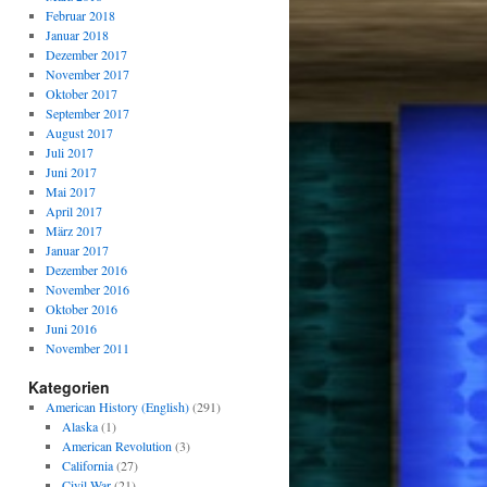
Februar 2018
Januar 2018
Dezember 2017
November 2017
Oktober 2017
September 2017
August 2017
Juli 2017
Juni 2017
Mai 2017
April 2017
März 2017
Januar 2017
Dezember 2016
November 2016
Oktober 2016
Juni 2016
November 2011
Kategorien
American History (English)
(291)
Alaska
(1)
American Revolution
(3)
California
(27)
Civil War
(21)