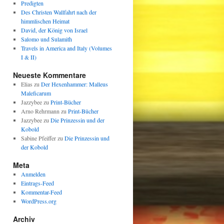
Predigten
Des Christen Wallfahrt nach der
himmlischen Heimat
David, der König von Israel
Salomo und Sulamith
Travels in America and Italy (Volumes
I & II)
Neueste Kommentare
Elias
zu
Der Hexenhammer: Malleus
Maleficarum
Jazzybee
zu
Print-Bücher
Arno Rehrmann
zu
Print-Bücher
Jazzybee
zu
Die Prinzessin und der
Kobold
Sabine Pfeiffer
zu
Die Prinzessin und
der Kobold
Meta
Anmelden
Eintrags-Feed
Kommentar-Feed
WordPress.org
Archiv