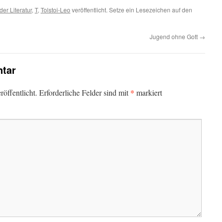
er Literatur
,
T
,
Tolstoi-Leo
veröffentlicht. Setze ein Lesezeichen auf den
Jugend ohne Gott
→
tar
*
öffentlicht.
Erforderliche Felder sind mit
markiert