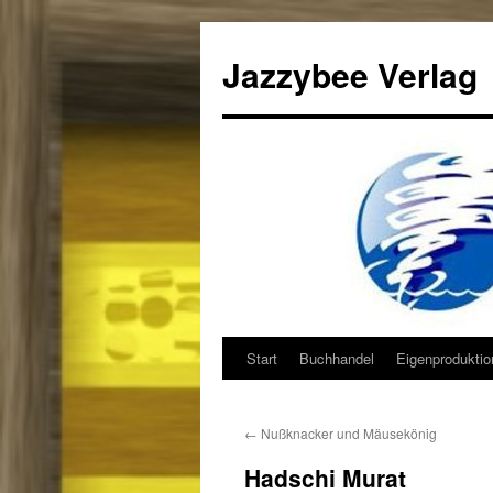
Jazzybee Verlag
Start
Buchhandel
Eigenprodukti
Zum
Inhalt
←
Nußknacker und Mäusekönig
springen
Hadschi Murat