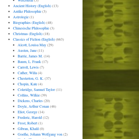
Wisconsin
(5)
Ancient History (English)
(13)
Antike Philosophie
(3)
Astrologie
(1)
Biographies (English)
(48)
Chinesische Philosophie
(3)
Christmas (English)
(18)
Classics of Fiction (English)
(663)
Alcott, Louisa May
(29)
Austen, Jane
(11)
Barrie, James M.
(14)
Baum, L. Frank
(17)
Carroll, Lewis
(7)
Cather, Willa
(4)
Chesterton, G. K.
(37)
Chopin, Kate
(4)
Coleridge, Samuel Taylor
(11)
Collins, Wilkie
(39)
Dickens, Charles
(20)
Doyle, Arthur Conan
(46)
Eliot, George
(14)
Frederic, Harold
(12)
Frost, Robert
(1)
Gibran, Khalil
(0)
Goethe, Johann Wolfgang von
(2)