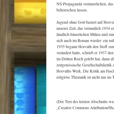
NS-Propaganda verinnerlichen, das
beherrschen lassen.
Jugend ohne Gott basiert auf Horv
unserer Zeit, das vermutlich 1934 
ländlich-bäuerlichen Milieu und ein
sich auch im Roman wieder: ein milit
1935 begann Horváth den Stoff zu
verändert hatte, schrieb er 1937 d
im Dritten Reich gelebt hat, dann a
zeitgenössische Gesellschaftskritik 
Horváths Werk. Die Kritik am Fasc
religiöse Thematik ist nicht nur im T
(Der Text des letzten Abschnitts w
„Creative Commons Attribution/Sha