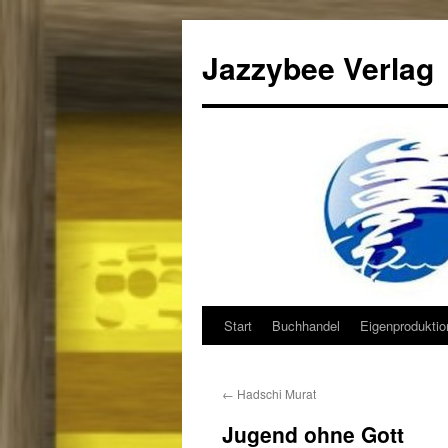
Jazzybee Verlag
Start
Buchhandel
Eigenprodukti
Zum
Inhalt
←
Hadschi Murat
springen
Jugend ohne Gott