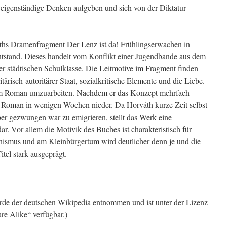
 eigenständige Denken aufgeben und sich von der Diktatur
áths Dramenfragment Der Lenz ist da! Frühlingserwachen in
entstand. Dieses handelt vom Konflikt einer Jugendbande aus dem
er städtischen Schulklasse. Die Leitmotive im Fragment finden
ärisch-autoritärer Staat, sozialkritische Elemente und die Liebe.
m Roman umzuarbeiten. Nachdem er das Konzept mehrfach
en Roman in wenigen Wochen nieder. Da Horváth kurze Zeit selbst
ber gezwungen war zu emigrieren, stellt das Werk eine
dar. Vor allem die Motivik des Buches ist charakteristisch für
hismus und am Kleinbürgertum wird deutlicher denn je und die
itel stark ausgeprägt.
urde der deutschen Wikipedia entnommen und ist unter der Lizenz
re Alike“ verfügbar.)