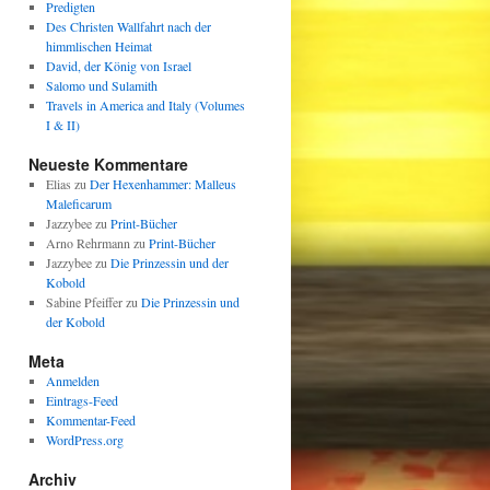
Predigten
Des Christen Wallfahrt nach der
himmlischen Heimat
David, der König von Israel
Salomo und Sulamith
Travels in America and Italy (Volumes
I & II)
Neueste Kommentare
Elias
zu
Der Hexenhammer: Malleus
Maleficarum
Jazzybee
zu
Print-Bücher
Arno Rehrmann
zu
Print-Bücher
Jazzybee
zu
Die Prinzessin und der
Kobold
Sabine Pfeiffer
zu
Die Prinzessin und
der Kobold
Meta
Anmelden
Eintrags-Feed
Kommentar-Feed
WordPress.org
Archiv