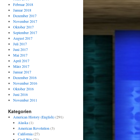
Februar 2018
Januar 2018
Dezember 2017
November 2017
Oktober 2017
September 2017
August 2017
Juli 2017
Juni 2017
Mai 2017
April 2017
März 2017
Januar 2017
Dezember 2016
November 2016
Oktober 2016
Juni 2016
November 2011
Kategorien
American History (English)
(291)
Alaska
(1)
American Revolution
(3)
California
(27)
Civil War
(21)