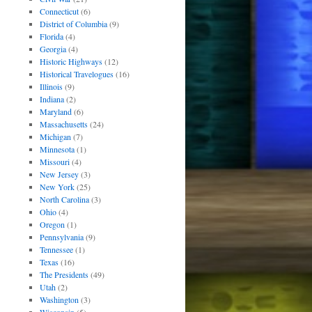
Connecticut
(6)
District of Columbia
(9)
Florida
(4)
Georgia
(4)
Historic Highways
(12)
Historical Travelogues
(16)
Illinois
(9)
Indiana
(2)
Maryland
(6)
Massachusetts
(24)
Michigan
(7)
Minnesota
(1)
Missouri
(4)
New Jersey
(3)
New York
(25)
North Carolina
(3)
Ohio
(4)
Oregon
(1)
Pennsylvania
(9)
Tennessee
(1)
Texas
(16)
The Presidents
(49)
Utah
(2)
Washington
(3)