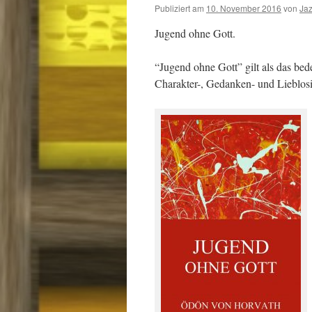
Publiziert am
10. November 2016
von
Ja
Jugend ohne Gott.
“Jugend ohne Gott” gilt als das be
Charakter-, Gedanken- und Lieblosi