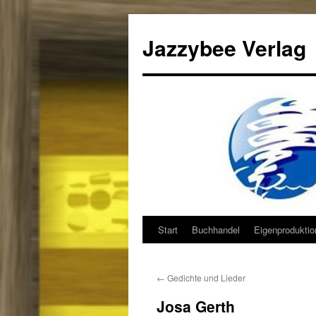
Jazzybee Verlag
Start
Buchhandel
Eigenprodukti
Zum
Inhalt
←
Gedichte und Lieder
springen
Josa Gerth