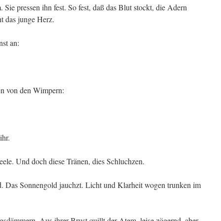
e pressen ihn fest. So fest, daß das Blut stockt, die Adern
ht das junge Herz.
nst an:
en von den Wimpern:
ihr.
Seele. Und doch diese Tränen, dies Schluchzen.
d. Das Sonnengold jauchzt. Licht und Klarheit wogen trunken im
gsdämmern. Aus ihrer Brust quillt der Atem, leise zögernd, aber