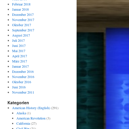
Februar 2018
Januar 2018
Dezember 2017
November 2017
Oktober 2017
September 2017
August 2017
Juli 2017
Juni 2017
Mai 2017
April 2017
März 2017
Januar 2017
Dezember 2016
November 2016
Oktober 2016
Juni 2016
November 2011
Kategorien
American History (English)
(291)
Alaska
(1)
American Revolution
(3)
California
(27)
Civil War
(21)