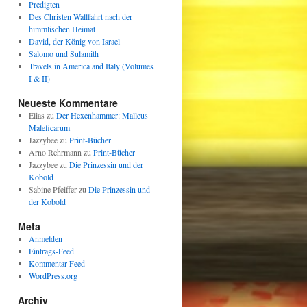
Predigten
Des Christen Wallfahrt nach der
himmlischen Heimat
David, der König von Israel
Salomo und Sulamith
Travels in America and Italy (Volumes
I & II)
Neueste Kommentare
Elias
zu
Der Hexenhammer: Malleus
Maleficarum
Jazzybee
zu
Print-Bücher
Arno Rehrmann
zu
Print-Bücher
Jazzybee
zu
Die Prinzessin und der
Kobold
Sabine Pfeiffer
zu
Die Prinzessin und
der Kobold
Meta
Anmelden
Eintrags-Feed
Kommentar-Feed
WordPress.org
Archiv