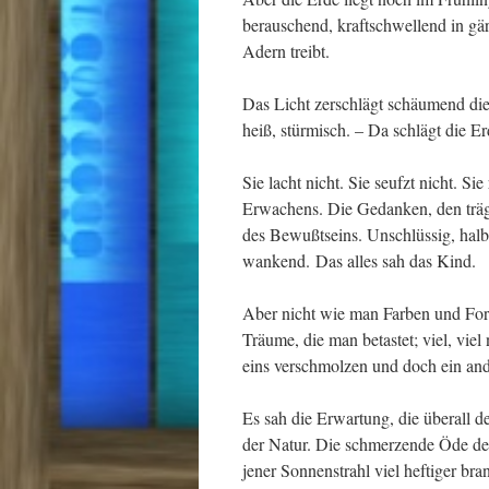
berauschend, kraftschwellend in gä
Adern treibt.
Das Licht zerschlägt schäumend die
heiß, stürmisch. – Da schlägt die E
Sie lacht nicht. Sie seufzt nicht. Si
Erwachens. Die Gedanken, den träge
des Bewußtseins. Unschlüssig, hal
wankend. Das alles sah das Kind.
Aber nicht wie man Farben und For
Träume, die man betastet; viel, vi
eins verschmolzen und doch ein and
Es sah die Erwartung, die überall 
der Natur. Die schmerzende Öde de
jener Sonnenstrahl viel heftiger br