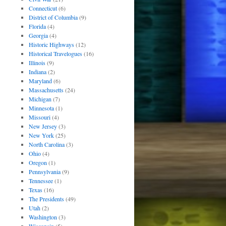
Connecticut
(6)
District of Columbia
(9)
Florida
(4)
Georgia
(4)
Historic Highways
(12)
Historical Travelogues
(16)
Illinois
(9)
Indiana
(2)
Maryland
(6)
Massachusetts
(24)
Michigan
(7)
Minnesota
(1)
Missouri
(4)
New Jersey
(3)
New York
(25)
North Carolina
(3)
Ohio
(4)
Oregon
(1)
Pennsylvania
(9)
Tennessee
(1)
Texas
(16)
The Presidents
(49)
Utah
(2)
Washington
(3)