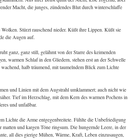
render Macht, die junges, zündendes Blut durch winterschlaffe
 Wolken. Stürzt rauschend nieder. Küßt ihre Lippen. Küßt sie
rde die Augen auf.
e ruht ganz, ganz still, gelähmt von der Starre des keimenden
n, warmen Schlaf in den Gliedern, stehen erst an der Schwelle
b wachend, halb träumend, mit taumelndem Blick zum Lichte
men und Linien mit dem Augstrahl umklammert; auch nicht wie
el näher. Tief im Herzschlag, mit dem Kern des warmen Pochens in
eres und unfaßbar.
dem Lichte die Arme entgegenbreitete. Fühlte die Unbefriedigung
r matten und kargen Töne ringsum. Die hungernde Leere, in der
annte, all dies gierige Mühen, Wärme, Kraft, Leben einzusaugen,