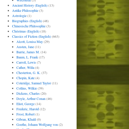
Wisconsin
(5)
Ancient History (English)
(13)
Antike Philosophie
(3)
Astrologie
(1)
Biographies (English)
(48)
Chinesische Philosophie
(3)
Christmas (English)
(18)
Classics of Fiction (English)
(663)
Alcott, Louisa May
(29)
Austen, Jane
(11)
Barrie, James M.
(14)
Baum, L. Frank
(17)
Carroll, Lewis
(7)
Cather, Willa
(4)
Chesterton, G. K.
(37)
Chopin, Kate
(4)
Coleridge, Samuel Taylor
(11)
Collins, Wilkie
(39)
Dickens, Charles
(20)
Doyle, Arthur Conan
(46)
Eliot, George
(14)
Frederic, Harold
(12)
Frost, Robert
(1)
Gibran, Khalil
(0)
Goethe, Johann Wolfgang von
(2)