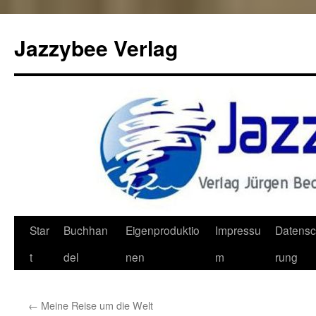
Jazzybee Verlag
Zum
Star
Buchhan
Eigenproduktio
Impressu
Datensc
Inhalt
t
del
nen
m
rung
springen
←
Meine Reise um die Welt