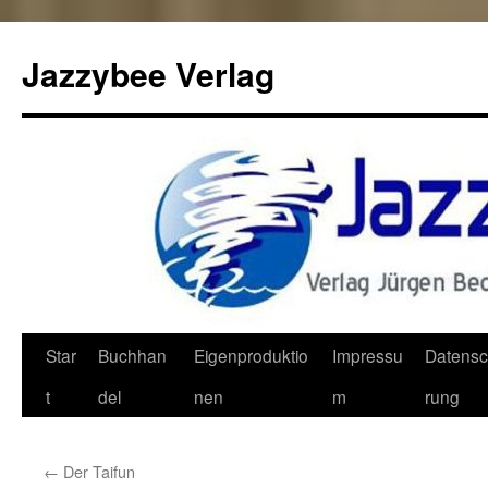
Jazzybee Verlag
Zum
Star
Buchhan
Eigenproduktio
Impressu
Datensc
Inhalt
t
del
nen
m
rung
springen
←
Der Taifun