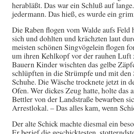
herabläßt. Das war ein Schluß auf lange
jedermann. Das hieß, es wurde ein gri
Die Raben flogen vom Walde aufs Feld 
sich und dohlten und krächzten laut dur
meisten schönen Singvögelein flogen f
um ihren Kehlkopf vor der rauhen Luft 
Bauern Kinder wischten das gelbe Zäpf
schlüpften in die Strümpfe und mit den
Schuhe. Die Wäsche trocknete jetzt in 
Ofen. Wer dickes Zeug hatte, holte das 
Bettler von der Landstraße bewarben s
Arrestlokal. – Das alles kam, wenn Schi
Der alte Schick machte diesmal ein beso
Er berief die geschicktesten, stotternds