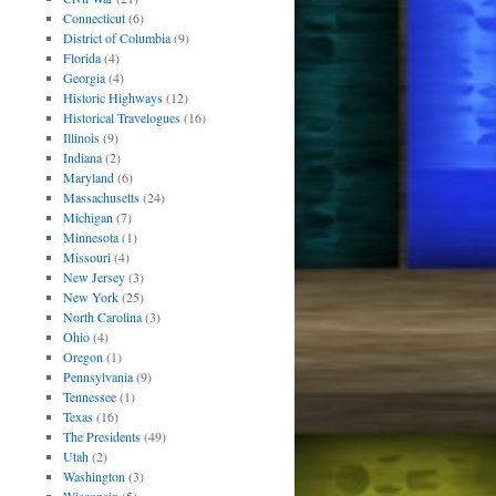
Connecticut
(6)
District of Columbia
(9)
Florida
(4)
Georgia
(4)
Historic Highways
(12)
Historical Travelogues
(16)
Illinois
(9)
Indiana
(2)
Maryland
(6)
Massachusetts
(24)
Michigan
(7)
Minnesota
(1)
Missouri
(4)
New Jersey
(3)
New York
(25)
North Carolina
(3)
Ohio
(4)
Oregon
(1)
Pennsylvania
(9)
Tennessee
(1)
Texas
(16)
The Presidents
(49)
Utah
(2)
Washington
(3)