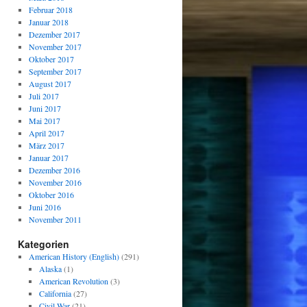
Februar 2018
Januar 2018
Dezember 2017
November 2017
Oktober 2017
September 2017
August 2017
Juli 2017
Juni 2017
Mai 2017
April 2017
März 2017
Januar 2017
Dezember 2016
November 2016
Oktober 2016
Juni 2016
November 2011
Kategorien
American History (English)
(291)
Alaska
(1)
American Revolution
(3)
California
(27)
Civil War
(21)