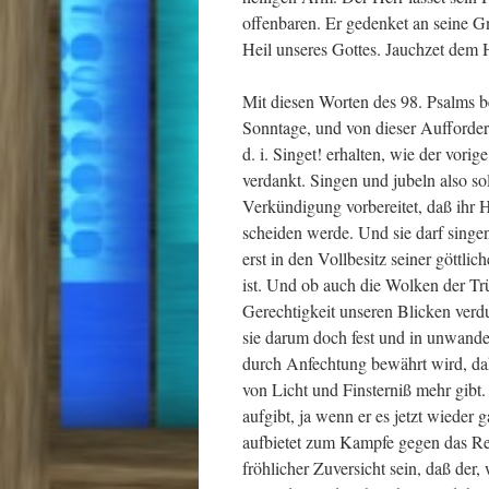
offenbaren. Er gedenket an seine G
Heil unseres Gottes. Jauchzet dem H
Mit diesen Worten des 98. Psalms b
Sonntage, und von dieser Aufforder
d. i. Singet! erhalten, wie der vor
verdankt. Singen und jubeln also sol
Verkündigung vorbereitet, daß ihr H
scheiden werde. Und sie darf singen
erst in den Vollbesitz seiner göttli
ist. Und ob auch die Wolken der Tr
Gerechtigkeit unseren Blicken verdu
sie darum doch fest und in unwand
durch Anfechtung bewährt wird, da
von Licht und Finsterniß mehr gibt
aufgibt, ja wenn er es jetzt wieder
aufbietet zum Kampfe gegen das Rei
fröhlicher Zuversicht sein, daß der