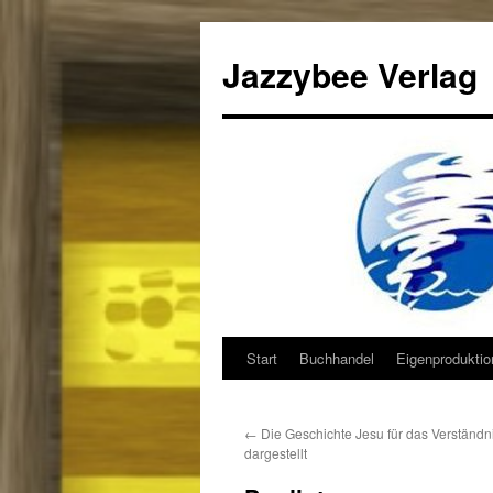
Jazzybee Verlag
Start
Buchhandel
Eigenprodukti
Zum
Inhalt
←
Die Geschichte Jesu für das Verständn
springen
dargestellt