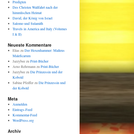
Predigten
Des Christen Wallfahrt nach der
himmlischen Heimat
David, der König von Israel
Salomo und Sulamith
Travels in America and Italy (Volumes
I & II)
Neueste Kommentare
Elias
zu
Der Hexenhammer: Malleus
Maleficarum
Jazzybee
zu
Print-Bücher
Arno Rehrmann
zu
Print-Bücher
Jazzybee
zu
Die Prinzessin und der
Kobold
Sabine Pfeiffer
zu
Die Prinzessin und
der Kobold
Meta
Anmelden
Eintrags-Feed
Kommentar-Feed
WordPress.org
Archiv