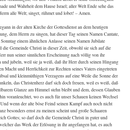
nade und Wahrheit dem Hause Israel; aller Welt Ende sehe das
errn alle Welt; singet, rühmet und lobet! – Amen.
egann in der alten Kirche der Gottesdienst an dem heutigen
ung, dem Herrn zu singen, hat dieser Tag seinen Namen Cantate,
ige Sonntag einem ähnlichen Anlasse seinen Namen Jubilate
l die Gemeinde Christi in dieser Zeit, obwohl sie sich auf die
err nun seiner sinnlichen Erscheinung nach völlig von ihr
 und jubeln, weil sie ja weiß, daß ihr Herr durch seinen Hingang
chen Macht und Herrlichkeit zur Rechten seines Vaters eingetreten
übsal und kleinmüthigen Verzagens auf eine Weile die Sonne der
nkeln, das Christenherz darf sich doch freuen, weil es weiß, daß
elbarem Glanze am Himmel stehn bleibt und dem, dessen Glauben
hin voranleuchtet, wo es auch für unser Schauen keinen Wechsel
. Und wenn der alte böse Feind seinen Kampf auch noch nicht
 ganz besonders ernst zu meinen scheint und große Schaaren
ch Gottes; so darf doch die Gemeinde Christi in guter und
, welcher das Werk der Erlösung in ihr angefangen hat, es auch