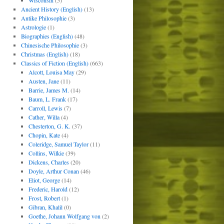
Wisconsin
(5)
Ancient History (English)
(13)
Antike Philosophie
(3)
Astrologie
(1)
Biographies (English)
(48)
Chinesische Philosophie
(3)
Christmas (English)
(18)
Classics of Fiction (English)
(663)
Alcott, Louisa May
(29)
Austen, Jane
(11)
Barrie, James M.
(14)
Baum, L. Frank
(17)
Carroll, Lewis
(7)
Cather, Willa
(4)
Chesterton, G. K.
(37)
Chopin, Kate
(4)
Coleridge, Samuel Taylor
(11)
Collins, Wilkie
(39)
Dickens, Charles
(20)
Doyle, Arthur Conan
(46)
Eliot, George
(14)
Frederic, Harold
(12)
Frost, Robert
(1)
Gibran, Khalil
(0)
Goethe, Johann Wolfgang von
(2)