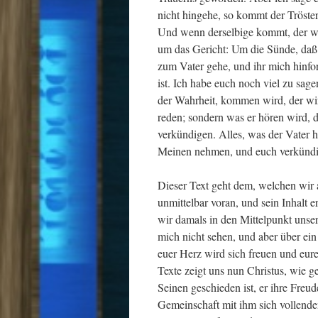
nicht hingehe, so kommt der Tröster
Und wenn derselbige kommt, der wir
um das Gericht: Um die Sünde, daß s
zum Vater gehe, und ihr mich hinfort
ist. Ich habe euch noch viel zu sagen
der Wahrheit, kommen wird, der wird
reden; sondern was er hören wird, d
verkündigen. Alles, was der Vater h
Meinen nehmen, und euch verkündi
Dieser Text geht dem, welchen wir 
unmittelbar voran, und sein Inhalt 
wir damals in den Mittelpunkt unser
mich nicht sehen, und aber über ein
euer Herz wird sich freuen und eu
Texte zeigt uns nun Christus, wie g
Seinen geschieden ist, er ihre Freu
Gemeinschaft mit ihm sich vollenden