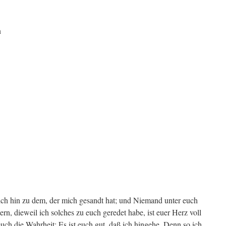
n
 ich hin zu dem, der mich gesandt hat; und Niemand unter euch
rn, dieweil ich solches zu euch geredet habe, ist euer Herz voll
ch die Wahrheit: Es ist euch gut, daß ich hingehe. Denn so ich