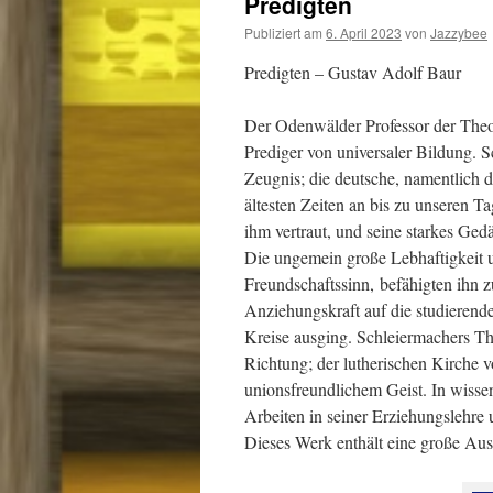
Predigten
Publiziert am
6. April 2023
von
Jazzybee
Predigten – Gustav Adolf Baur
Der Odenwälder Professor der Theo
Prediger von universaler Bildung. S
Zeugnis; die deutsche, namentlich di
ältesten Zeiten an bis zu unseren
ihm vertraut, und seine starkes Gedä
Die ungemein große Lebhaftigkeit u
Freundschaftssinn,
befähigten ihn z
Anziehungskraft auf die studierend
Kreise ausging. Schleiermachers Th
Richtung; der lutherischen Kirche v
unionsfreundlichem Geist. In wisse
Arbeiten in seiner Erziehungslehre 
Dieses Werk enthält eine große Aus