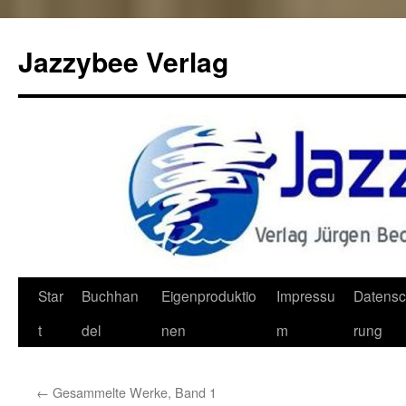
Jazzybee Verlag
Zum
Star
Buchhan
Eigenproduktio
Impressu
Datensc
Inhalt
t
del
nen
m
rung
springen
←
Gesammelte Werke, Band 1