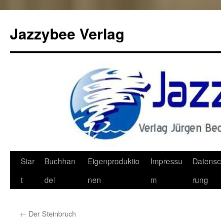
Jazzybee Verlag
Zum
Star
Buchhan
Eigenproduktio
Impressu
Datensc
Inhalt
t
del
nen
m
rung
springen
←
Der Steinbruch