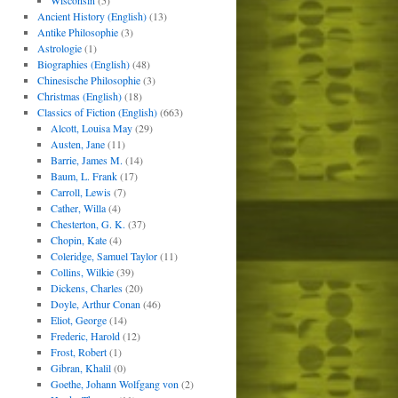
Wisconsin
(5)
Ancient History (English)
(13)
Antike Philosophie
(3)
Astrologie
(1)
Biographies (English)
(48)
Chinesische Philosophie
(3)
Christmas (English)
(18)
Classics of Fiction (English)
(663)
Alcott, Louisa May
(29)
Austen, Jane
(11)
Barrie, James M.
(14)
Baum, L. Frank
(17)
Carroll, Lewis
(7)
Cather, Willa
(4)
Chesterton, G. K.
(37)
Chopin, Kate
(4)
Coleridge, Samuel Taylor
(11)
Collins, Wilkie
(39)
Dickens, Charles
(20)
Doyle, Arthur Conan
(46)
Eliot, George
(14)
Frederic, Harold
(12)
Frost, Robert
(1)
Gibran, Khalil
(0)
Goethe, Johann Wolfgang von
(2)