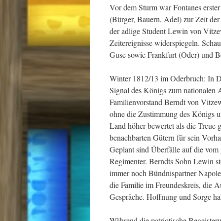
Vor dem Sturm war Fontanes erster 
(Bürger, Bauern, Adel) zur Zeit der
der adlige Student Lewin von Vitzew
Zeitereignisse widerspiegeln. Scha
Guse sowie Frankfurt (Oder) und Be
Winter 1812/13 im Oderbruch: In D
Signal des Königs zum nationalen 
Familienvorstand Berndt von Vitzew
ohne die Zustimmung des Königs und
Land höher bewertet als die Treue 
benachbarten Gütern für sein Vorha
Geplant sind Überfälle auf die vom
Regimenter. Berndts Sohn Lewin st
immer noch Bündnispartner Napoleo
die Familie im Freundeskreis, die A
Gespräche. Hoffnung und Sorge hal
Während die patriotische Begeister