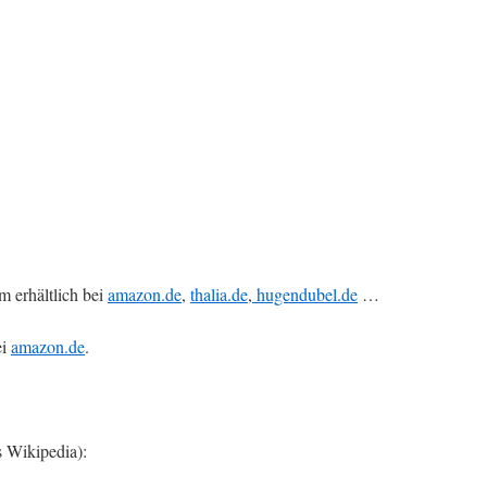
 erhältlich bei
amazon.de
,
thalia.de
,
hugendubel.de
…
ei
amazon.de
.
 Wikipedia):