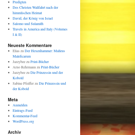
Predigten
Des Christen Wallfahrt nach der
himmlischen Heimat
David, der König von Israel
Salomo und Sulamith
Travels in America and Italy (Volumes
I & II)
Neueste Kommentare
Elias
zu
Der Hexenhammer: Malleus
Maleficarum
Jazzybee
zu
Print-Bücher
Arno Rehrmann
zu
Print-Bücher
Jazzybee
zu
Die Prinzessin und der
Kobold
Sabine Pfeiffer
zu
Die Prinzessin und
der Kobold
Meta
Anmelden
Eintrags-Feed
Kommentar-Feed
WordPress.org
Archiv