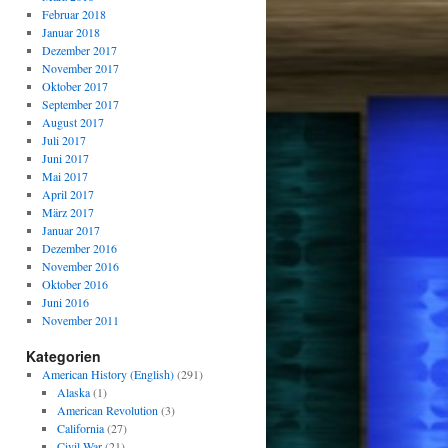
Februar 2018
Januar 2018
Dezember 2017
November 2017
Oktober 2017
September 2017
August 2017
Juli 2017
Juni 2017
Mai 2017
April 2017
März 2017
Januar 2017
Dezember 2016
November 2016
Oktober 2016
Juni 2016
November 2011
Kategorien
American History (English)
(291)
Alaska
(1)
American Revolution
(3)
California
(27)
Civil War
(21)