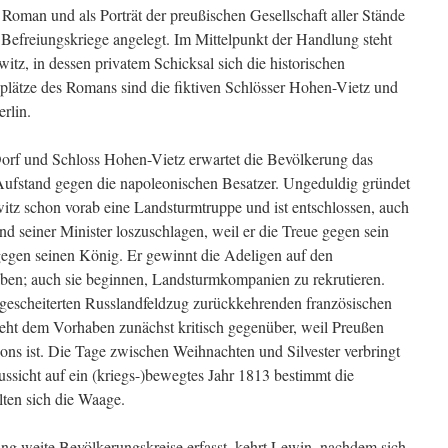
Roman und als Porträt der preußischen Gesellschaft aller Stände
 Befreiungskriege angelegt. Im Mittelpunkt der Handlung steht
itz, in dessen privatem Schicksal sich die historischen
uplätze des Romans sind die fiktiven Schlösser Hohen-Vietz und
rlin.
orf und Schloss Hohen-Vietz erwartet die Bevölkerung das
Aufstand gegen die napoleonischen Besatzer. Ungeduldig gründet
itz schon vorab eine Landsturmtruppe und ist entschlossen, auch
 seiner Minister loszuschlagen, weil er die Treue gegen sein
gegen seinen König. Er gewinnt die Adeligen auf den
ben; auch sie beginnen, Landsturmkompanien zu rekrutieren.
 gescheiterten Russlandfeldzug zurückkehrenden französischen
eht dem Vorhaben zunächst kritisch gegenüber, weil Preußen
ns ist. Die Tage zwischen Weihnachten und Silvester verbringt
ussicht auf ein (kriegs-)bewegtes Jahr 1813 bestimmt die
ten sich die Waage.
ung weite Bevölkerungskreise erfasst, kehrt Lewin, nachdem sich