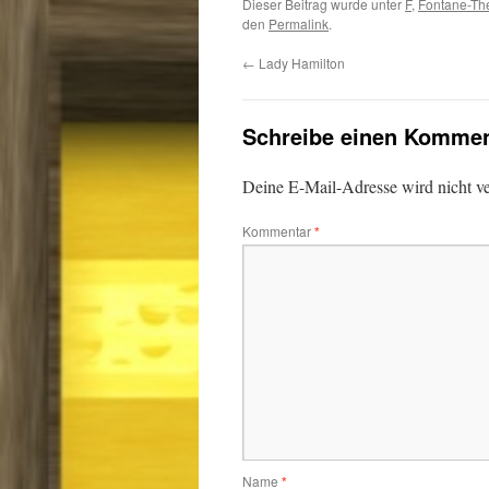
Dieser Beitrag wurde unter
F
,
Fontane-Th
den
Permalink
.
←
Lady Hamilton
Schreibe einen Kommen
Deine E-Mail-Adresse wird nicht ver
Kommentar
*
Name
*