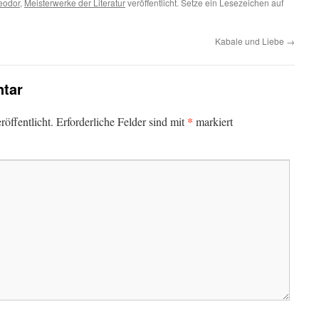
eodor
,
Meisterwerke der Literatur
veröffentlicht. Setze ein Lesezeichen auf
Kabale und Liebe
→
tar
*
öffentlicht.
Erforderliche Felder sind mit
markiert