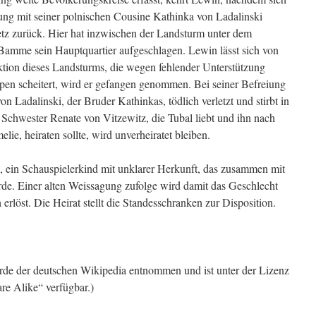
ng mit seiner polnischen Cousine Kathinka von Ladalinski
tz zurück. Hier hat inzwischen der Landsturm unter dem
Bamme sein Hauptquartier aufgeschlagen. Lewin lässt sich von
Aktion dieses Landsturms, die wegen fehlender Unterstützung
ppen scheitert, wird er gefangen genommen. Bei seiner Befreiung
n Ladalinski, der Bruder Kathinkas, tödlich verletzt und stirbt in
Schwester Renate von Vitzewitz, die Tubal liebt und ihn nach
ie, heiraten sollte, wird unverheiratet bleiben.
, ein Schauspielerkind mit unklarer Herkunft, das zusammen mit
de. Einer alten Weissagung zufolge wird damit das Geschlecht
erlöst. Die Heirat stellt die Standesschranken zur Disposition.
urde der deutschen Wikipedia entnommen und ist unter der Lizenz
re Alike“ verfügbar.)