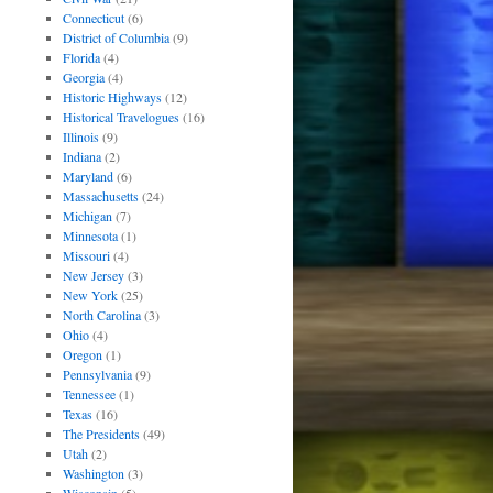
Connecticut
(6)
District of Columbia
(9)
Florida
(4)
Georgia
(4)
Historic Highways
(12)
Historical Travelogues
(16)
Illinois
(9)
Indiana
(2)
Maryland
(6)
Massachusetts
(24)
Michigan
(7)
Minnesota
(1)
Missouri
(4)
New Jersey
(3)
New York
(25)
North Carolina
(3)
Ohio
(4)
Oregon
(1)
Pennsylvania
(9)
Tennessee
(1)
Texas
(16)
The Presidents
(49)
Utah
(2)
Washington
(3)