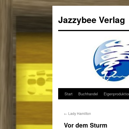
Jazzybee Verlag
Start
Buchhandel
Eigenprodukti
Zum
Inhalt
←
Lady Hamilton
springen
Vor dem Sturm