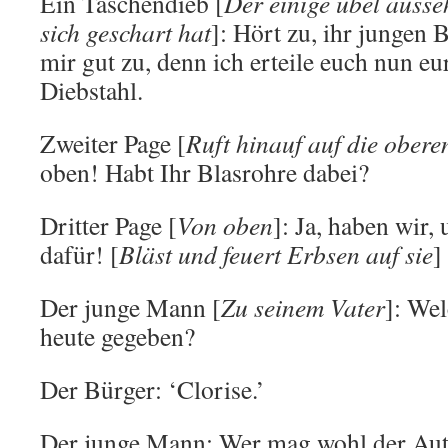
Ein Taschendieb [
Der einige übel auss
sich geschart hat
]: Hört zu, ihr jungen 
mir gut zu, denn ich erteile euch nun eu
Diebstahl.
Zweiter Page [
Ruft hinauf auf die obere
oben! Habt Ihr Blasrohre dabei?
Dritter Page [
Von oben
]: Ja, haben wir,
dafür! [
Bläst und feuert Erbsen auf sie
]
Der junge Mann [
Zu seinem Vater
]: We
heute gegeben?
Der Bürger: ‘Clorise.’
Der junge Mann: Wer mag wohl der Aut