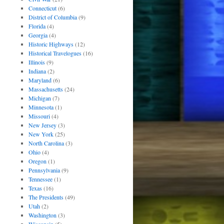
Connecticut
(6)
District of Columbia
(9)
Florida
(4)
Georgia
(4)
Historic Highways
(12)
Historical Travelogues
(16)
Illinois
(9)
Indiana
(2)
Maryland
(6)
Massachusetts
(24)
Michigan
(7)
Minnesota
(1)
Missouri
(4)
New Jersey
(3)
New York
(25)
North Carolina
(3)
Ohio
(4)
Oregon
(1)
Pennsylvania
(9)
Tennessee
(1)
Texas
(16)
The Presidents
(49)
Utah
(2)
Washington
(3)