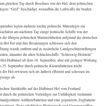
 am gleichen Tag durch Beschuss von der Hel, dem polnischen
egers “Gryf” beschädigt, woraufhin die Luftwaffe die beiden
eptember legten mehrere leichte polnische Minenleger ein
Nachdem am nächsten Tag einige polnische Schiffe von der
 die übrigen polnischen Marineeinheiten aufgrund der deutschen
en Hel fest und ihre Besatzungen schlossen sich den
fnung wurde entfernt und in zusätzliche Landgeschützstellungen
ten, darunter die alten Schlachtschiffe “Schleswig-Holstein”
 Hel-Halbinsel ab dem 18. September, aber mit geringer Wirkung.
25. September durch polnische Küstenbatterien leicht
 der Hel erwiesen sich als äußerst effizient und schossen im
gzeuge ab.
chen Streitkräfte auf der Halbinsel Hel vom Festland
t durch die polnischen Verteidiger zur Unfähigkeit verdammt
andgestützte Artilleriebatterien und eine gepanzerte Zugbatterie
nterstützen. Trotz erheblichen Widerstands und Gegenangriffen,