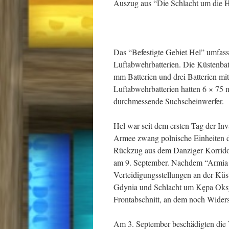
Auszug aus “Die Schlacht um die 
Das “Befestigte Gebiet Hel” umfass
Luftabwehrbatterien. Die Küstenbat
mm Batterien und drei Batterien mi
Luftabwehrbatterien hatten 6 × 7
durchmessende Suchscheinwerfer.
Hel war seit dem ersten Tag der In
Armee zwang polnische Einheiten 
Rückzug aus dem Danziger Korridor 
am 9. September. Nachdem “Armia 
Verteidigungsstellungen an der Küs
Gdynia und Schlacht um Kępa Oksy
Frontabschnitt, an dem noch Widers
Am 3. September beschädigten die V