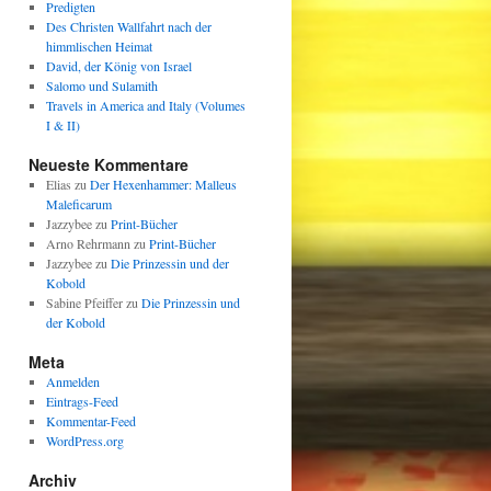
Predigten
Des Christen Wallfahrt nach der
himmlischen Heimat
David, der König von Israel
Salomo und Sulamith
Travels in America and Italy (Volumes
I & II)
Neueste Kommentare
Elias
zu
Der Hexenhammer: Malleus
Maleficarum
Jazzybee
zu
Print-Bücher
Arno Rehrmann
zu
Print-Bücher
Jazzybee
zu
Die Prinzessin und der
Kobold
Sabine Pfeiffer
zu
Die Prinzessin und
der Kobold
Meta
Anmelden
Eintrags-Feed
Kommentar-Feed
WordPress.org
Archiv