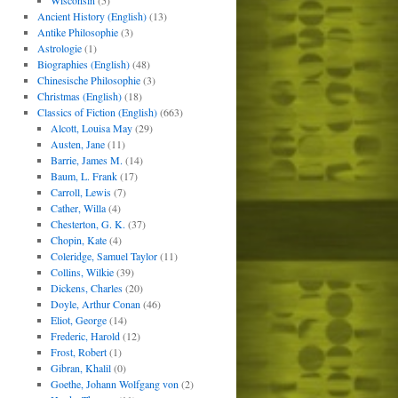
Wisconsin
(5)
Ancient History (English)
(13)
Antike Philosophie
(3)
Astrologie
(1)
Biographies (English)
(48)
Chinesische Philosophie
(3)
Christmas (English)
(18)
Classics of Fiction (English)
(663)
Alcott, Louisa May
(29)
Austen, Jane
(11)
Barrie, James M.
(14)
Baum, L. Frank
(17)
Carroll, Lewis
(7)
Cather, Willa
(4)
Chesterton, G. K.
(37)
Chopin, Kate
(4)
Coleridge, Samuel Taylor
(11)
Collins, Wilkie
(39)
Dickens, Charles
(20)
Doyle, Arthur Conan
(46)
Eliot, George
(14)
Frederic, Harold
(12)
Frost, Robert
(1)
Gibran, Khalil
(0)
Goethe, Johann Wolfgang von
(2)