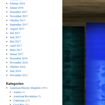
Februar 2018
Januar 2018
Dezember 2017
November 2017
Oktober 2017
September 2017
August 2017
Juli 2017
Juni 2017
Mai 2017
April 2017
März 2017
Januar 2017
Dezember 2016
November 2016
Oktober 2016
Juni 2016
November 2011
Kategorien
American History (English)
(291)
Alaska
(1)
American Revolution
(3)
California
(27)
Civil War
(21)