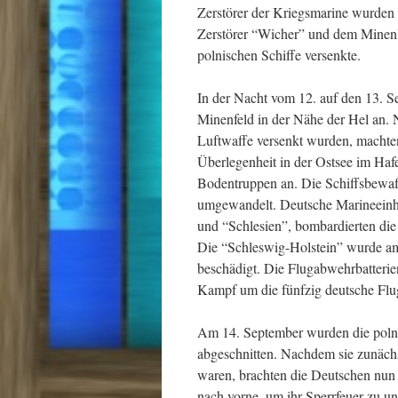
Zerstörer der Kriegsmarine wurden
Zerstörer “Wicher” und dem Minenl
polnischen Schiffe versenkte.
In der Nacht vom 12. auf den 13. S
Minenfeld in der Nähe der Hel an. 
Luftwaffe versenkt wurden, machten
Überlegenheit in der Ostsee im Haf
Bodentruppen an. Die Schiffsbewaf
umgewandelt. Deutsche Marineeinhei
und “Schlesien”, bombardierten die
Die “Schleswig-Holstein” wurde am 
beschädigt. Die Flugabwehrbatterien
Kampf um die fünfzig deutsche Flu
Am 14. September wurden die polnis
abgeschnitten. Nachdem sie zunächs
waren, brachten die Deutschen nun l
nach vorne, um ihr Sperrfeuer zu u