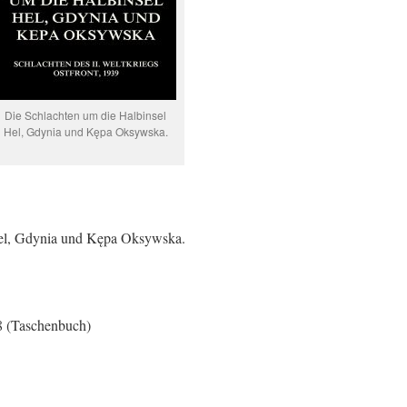
Die Schlachten um die Halbinsel
Hel, Gdynia und Kępa Oksywska.
Hel, Gdynia und Kępa Oksywska.
8 (Taschenbuch)