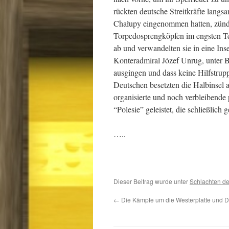
rückten deutsche Streitkräfte lang
Chałupy eingenommen hatten, zünde
Torpedosprengköpfen im engsten Tei
ab und verwandelten sie in eine I
Konteradmiral Józef Unrug, unter 
ausgingen und dass keine Hilfstrup
Deutschen besetzten die Halbinsel 
organisierte und noch verbleibend
“Polesie” geleistet, die schließlich
…..
Dieser Beitrag wurde unter
Schlachten des
←
Die Kämpfe um die Westerplatte und 