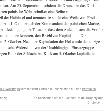
sam vor. Am 25. September, nachdem die Deutschen das Dorf
ten polnische Wehrtechniker eine Reihe von
l der Halbinsel und trennten sie so für eine Weile vom Festland
nsel. Am 1. Oktober gab der Kommandant der polnischen Marine,
Berücksichtigung der Tatsache, dass dem Außenposten die Vorräte
pen kommen konnten, den Befehl zur Kapitulation. Die
am 2. Oktober. Nach der Kapitulation der Hel wurde der einzige
e polnische Widerstand von der Unabhängigen Einsatzgruppe
 gegen Ende der Schlacht bei Kock am 5. Oktober kapitulierte.
 II. Weltkriegs
veröffentlicht. Setze ein Lesezeichen auf den
Permalink
.
Danzig
Die Schlachten um die Tucheler Heide, Krojanty und
Chojnice
→