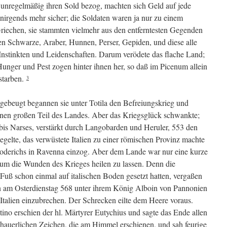
unregelmäßig ihren Sold bezog, machten sich Geld auf jede
irgends mehr sicher; die Soldaten waren ja nur zu einem
iechen, sie stammten vielmehr aus den entferntesten Gegenden
en Schwarze, Araber, Hunnen, Perser, Gepiden, und diese alle
 Instinkten und Leidenschaften. Darum verödete das flache Land;
Hunger und Pest zogen hinter ihnen her, so daß im Picenum allein
starben.
3
ebeugt begannen sie unter Totila den Befreiungskrieg und
inen großen Teil des Landes. Aber das Kriegsglück schwankte;
 bis Narses, verstärkt durch Langobarden und Heruler, 553 den
gelte, das verwüstete Italien zu einer römischen Provinz machte
Theoderichs in Ravenna einzog. Aber dem Lande war nur eine kurze
, um die Wunden des Krieges heilen zu lassen. Denn die
Fuß schon einmal auf italischen Boden gesetzt hatten, vergaßen
en am Osterdienstag 568 unter ihrem König Alboin von Pannonien
 Italien einzubrechen. Der Schrecken eilte dem Heere voraus.
o erschien der hl. Märtyrer Eutychius und sagte das Ende allen
chauerlichen Zeichen, die am Himmel erschienen, und sah feurige