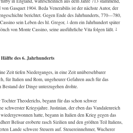
hitby in England, wahrscheinlich aus dem Jahre 713 stammend,
von Gasquet 1904. Beda Venerabilis ist der nächste Autor, der
hengeschichte berichtet. Gegen Ende des Jahrhunderts, 770—780,
Cassino sein Leben des hl. Gregor,
dem ein Jahrhundert später
1
önch von Monte Cassino, seine ausführliche Vita folgen läßt.
2
 Hälfte des 6. Jahrhunderts
ine Zeit tiefen Niederganges, in eine Zeit unübersehbarer
h, für Italien und Rom, ungeheurer Gefahren auch für das
n Bestand der Dinge unterzugehen drohte.
Tochter Theoderichs, begann für das schon schwer
he schwerster Kriegsjahre. Justinian, der eben das Vandalenreich
 wiedergewonnen hatte, begann in Italien den Krieg gegen das
herr Belisar eroberte rasch Sizilien und den größten Teil Italiens,
erten Lande schwere Steuern auf. Steuereinnehmer, Wucherer