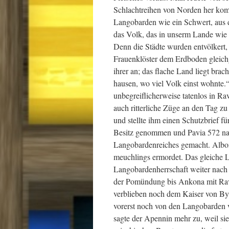
Schlachtreihen von Norden her k
Langobarden wie ein Schwert, aus 
das Volk, das in unserm Lande wie 
Denn die Städte wurden entvölkert, 
Frauenklöster dem Erdboden gleich
ihrer an; das flache Land liegt brac
hausen, wo viel Volk einst wohnte.
unbegreiflicherweise tatenlos in R
auch ritterliche Züge an den Tag zu
und stellte ihm einen Schutzbrief f
Besitz genommen und Pavia 572 nac
Langobardenreiches gemacht. Alboi
meuchlings ermordet. Das gleiche L
Langobardenherrschaft weiter nach
der Pomündung bis Ankona mit Rav
verblieben noch dem Kaiser von Byz
vorerst noch von den Langobarden ve
sagte der Apennin mehr zu, weil sie