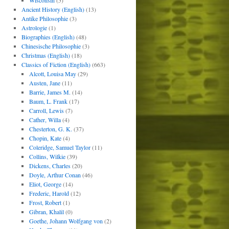
Wisconsin
(5)
Ancient History (English)
(13)
Antike Philosophie
(3)
Astrologie
(1)
Biographies (English)
(48)
Chinesische Philosophie
(3)
Christmas (English)
(18)
Classics of Fiction (English)
(663)
Alcott, Louisa May
(29)
Austen, Jane
(11)
Barrie, James M.
(14)
Baum, L. Frank
(17)
Carroll, Lewis
(7)
Cather, Willa
(4)
Chesterton, G. K.
(37)
Chopin, Kate
(4)
Coleridge, Samuel Taylor
(11)
Collins, Wilkie
(39)
Dickens, Charles
(20)
Doyle, Arthur Conan
(46)
Eliot, George
(14)
Frederic, Harold
(12)
Frost, Robert
(1)
Gibran, Khalil
(0)
Goethe, Johann Wolfgang von
(2)