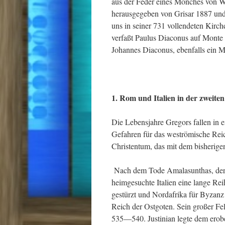
aus der Feder eines Mönches von W
herausgegeben von Grisar 1887 und 
uns in seiner 731 vollendeten Kirc
verfaßt Paulus Diaconus auf Monte 
Johannes Diaconus, ebenfalls ein M
1. Rom und Italien in der zweiten
Die Lebensjahre Gregors fallen in e
Gefahren für das weströmische Reic
Christentum, das mit dem bisherige
Nach dem Tode Amalasunthas, der 
heimgesuchte Italien eine lange Rei
gestürzt und Nordafrika für Byzanz
Reich der Ostgoten. Sein großer Feld
535—540. Justinian legte dem erob