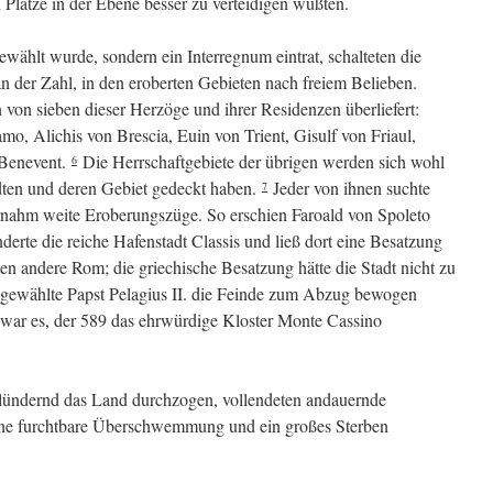
 Plätze in der Ebene besser zu verteidigen wußten.
ählt wurde, sondern ein Interregnum eintrat, schalteten die
n der Zahl, in den eroberten Gebieten nach freiem Belieben.
von sieben dieser Herzöge und ihrer Residenzen überliefert:
o, Alichis von Brescia, Euin von Trient, Gisulf von Friaul,
 Benevent.
Die Herrschaftgebiete der übrigen werden sich wohl
6
dten und deren Gebiet gedeckt haben.
Jeder von ihnen suchte
7
rnahm weite Eroberungszüge. So erschien Faroald von Spoleto
erte die reiche Hafenstadt Classis und ließ dort eine Besatzung
en andere Rom; die griechische Besatzung hätte die Stadt nicht zu
eugewählte Papst Pelagius II. die Feinde zum Abzug bewogen
war es, der 589 das ehrwürdige Kloster Monte Cassino
lündernd das Land durchzogen, vollendeten andauernde
eine furchtbare Überschwemmung und ein großes Sterben