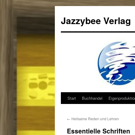
Jazzybee Verlag
Start
Buchhandel
Eigenprodukti
Zum
Inhalt
←
Heilsame Reden und Lehren
springen
Essentielle Schriften