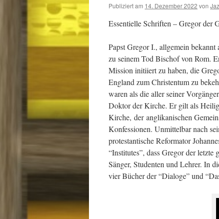
Publiziert am
14. Dezember 2022
von
Ja
Essentielle Schriften – Gregor der 
Papst Gregor I., allgemein bekannt
zu seinem Tod Bischof von Rom. Er i
Mission initiiert zu haben, die Gre
England zum Christentum zu bekehre
waren als die aller seiner Vorgänger
Doktor der Kirche. Er gilt als Heili
Kirche,
der
anglikanischen Gemeinsc
Konfessionen. Unmittelbar nach se
protestantische Reformator Johanne
“Institutes”, dass Gregor der letzte
Sänger, Studenten und Lehrer. In di
vier Bücher der “Dialoge” und “Das