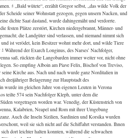
ommen.
„Bald wütete“, erzählt Gregor selbst, „das wilde Volk der
4
der Scheide seiner Wohnstatt gezogen, gegen unsern Nacken, und
eine dichte Saat dastand, wurde dahingemäht und verdorrte.
die festen Plätze zerstört, Kirchen niedergebrannt, Männer- und
gemacht; die Landgüter sind verlassen, und niemand nimmt sich
h und ist verödet, kein Besitzer wohnt mehr dort, und wilde Tiere
“
Während der Exarch Longinus, des Narses’ Nachfolger,
5
avenna saß, rückten die Langobarden immer weiter vor, nicht ohne
 legen. So empfing Alboin am Piave Felix, Bischof von Treviso,
ür seine Kirche aus. Nach und nach wurde ganz Norditalien in
h dreijähriger Belagerung zur Hauptstadt des
n wurde im gleichen Jahre von eigenen Leuten in Verona
os teilte 574 sein Nachfolger Kleph, unter dem die
 Süden vorgetragen worden war. Venedig, der Küstenstrich von
enna, Kalabrien, Neapel und Rom mit ihrer Umgebung
anz. Auch die Inseln Sizilien, Sardinien und Korsika wurden
rschont, weil sie sich nicht auf die Schiffahrt verstanden. Ihnen
 sich dort leichter halten konnten, während die schwachen