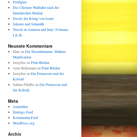
Predigten
Des Christen Wallfahrt nach der
himmlischen Heimat
David, der König von Israel
Salomo und Sulamith
Travels in America and Italy (Volumes
I & II)
Neueste Kommentare
Elias
zu
Der Hexenhammer: Malleus
Maleficarum
Jazzybee
zu
Print-Bücher
Arno Rehrmann
zu
Print-Bücher
Jazzybee
zu
Die Prinzessin und der
Kobold
Sabine Pfeiffer
zu
Die Prinzessin und
der Kobold
Meta
Anmelden
Eintrags-Feed
Kommentar-Feed
WordPress.org
Archiv