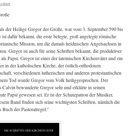
zzybee
Große
 als der Heilige Gregor der Große, war vom 3. September 590 bis
st dafür bekannt, die erste belegte, groß angelegte römische
gorianische Mission, um die damals heidnischen Angelsachsen in
n. Gregor ist auch für seine Schriften bekannt, die produktiver
 als Papst. Gregor ist einer der lateinischen Kirchenväter und ein
ger in der katholischen Kirche, der östlich-orthodoxen
haft, verschiedenen lutherischen und anderen protestantischen
inem Tod wurde Gregor vom Volk heiliggesprochen. Der
s Calvin bewunderte Gregor sehr und erklärte in seinen
 gute Papst gewesen sei. Er ist der Schutzpatron der Musiker,
esem Band finden sich seine wichtigsten Schriften, nämlich die
 Buch der Pastoralregel.”