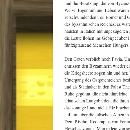
und die Besatzung, die von Byzanz 
Weise. Eigentum und Leben waren n
verschwindenden Teil Römer und Gr
des byzantinischen Reiches; es war
hausten in Italien mit ungezügelten
die Leute flohen ins Gebirge; aber 
fünfzigtausend Menschen Hungers 
Den Goten verblieb noch Pavia. Ung
entrissen den Byzantinern wieder e
die Kriegsheere zogen hin und her,
Untergang des Ostgotenreiches besie
und als Statthalter in den Palast 
Ruhe gegönnt, die nicht hinreichte
arianischen Langobarden, die ihren 
das sonnige Land nicht. Sie brach
auf, um über die julischen Alpen in
Dem Bischof Redemptus von Ferentin
Fleisches voraus. Man redete von s