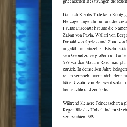
griechischen Besatzungen die festen
Da nach Klephs Tode kein König gew
Herzöge, ungefähr fünfunddreißig a
Paulus Diaconus hat uns die Namen 
Zaban von Pavia, Wallari von Bergam
Faroald von Spoleto und Zotto von
ungefähr mit einzelnen Bischofsstä
sein Gebiet zu vergrößern und unte
579 vor den Mauern Ravennas, plünd
zurück. In demselben Jahre belagert
retten vermocht, wenn nicht der n
hätte.
Zotto von Benevent sodann 
8
heimsuchte und zerstörte.
Während kleinere Feindesscharen p
Regenfälle das Unheil, indem sie 
verursachten, 589.