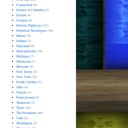
Connecticut
(6)
District of Columbia
(9)
Florida
(4)
Georgia
(4)
Historic Highways
(12)
Historical Travelogues
(16)
Illinois
(9)
Indiana
(2)
Maryland
(6)
Massachusetts
(24)
Michigan
(7)
Minnesota
(1)
Missouri
(4)
New Jersey
(3)
New York
(25)
North Carolina
(3)
Ohio
(4)
Oregon
(1)
Pennsylvania
(9)
Tennessee
(1)
Texas
(16)
The Presidents
(49)
Utah
(2)
Washington
(3)