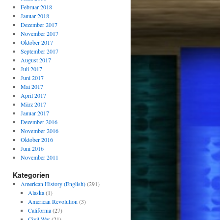
Februar 2018
Januar 2018
Dezember 2017
November 2017
Oktober 2017
September 2017
August 2017
Juli 2017
Juni 2017
Mai 2017
April 2017
März 2017
Januar 2017
Dezember 2016
November 2016
Oktober 2016
Juni 2016
November 2011
Kategorien
American History (English)
(291)
Alaska
(1)
American Revolution
(3)
California
(27)
Civil War
(21)