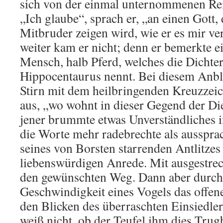
sich von der einmal unternommenen Rei
„Ich glaube“, sprach er, „an einen Gott,
Mitbruder zeigen wird, wie er es mir ve
weiter kam er nicht; denn er bemerkte e
Mensch, halb Pferd, welches die Dichte
Hippocentaurus nennt. Bei diesem Anbl
Stirn mit dem heilbringenden Kreuzzeic
aus, „wo wohnt in dieser Gegend der Di
jener brummte etwas Unverständliches i
die Worte mehr radebrechte als aussprac
seines von Borsten starrenden Antlitzes
liebenswürdigen Anrede. Mit ausgestrec
den gewünschten Weg. Dann aber durchei
Geschwindigkeit eines Vogels das offen
den Blicken des überraschten Einsiedle
weiß nicht, ob der Teufel ihm dies Trugb