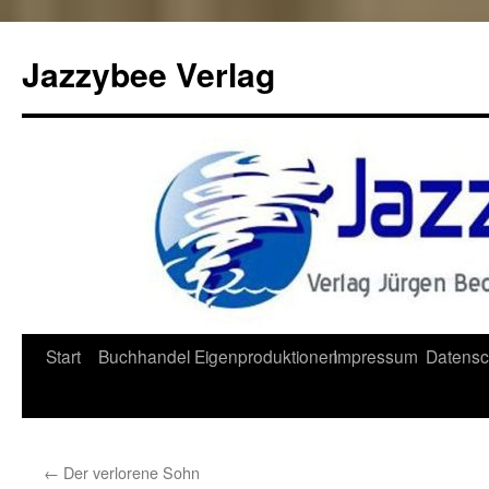
Jazzybee Verlag
Zum
Start
Buchhandel
Eigenproduktionen
Impressum
Datensc
Inhalt
springen
←
Der verlorene Sohn