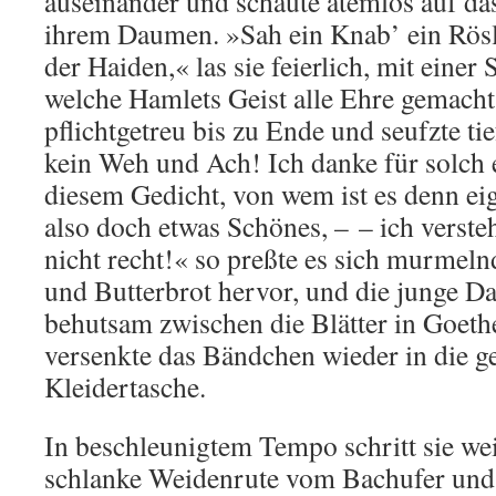
auseinander und schaute atemlos auf da
ihrem Daumen. »Sah ein Knab’ ein Rösle
der Haiden,« las sie feierlich, mit eine
welche Hamlets Geist alle Ehre gemacht
pflichtgetreu bis zu Ende und seufzte ti
kein Weh und Ach! Ich danke für solch 
diesem Gedicht, von wem ist es denn ei
also doch etwas Schönes, – – ich versteh
nicht recht!« so preßte es sich murmel
und Butterbrot hervor, und die junge Da
behutsam zwischen die Blätter in Goeth
versenkte das Bändchen wieder in die ge
Kleidertasche.
In beschleunigtem Tempo schritt sie weit
schlanke Weidenrute vom Bachufer und 