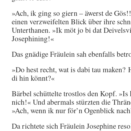
»Ach, ik ging so giern – äwerst de Gös
einen verzweifelten Blick über ihre sch
Unterthanen. »Ik möt jo bi dat Deivelsv
Josephining!«
Das gnädige Fräulein sah ebenfalls betro
»Do hest recht, wat is dabi tau maken? 
di hin könnt?«
Bärbel schüttelte trostlos den Kopf. »I
nich!« Und abermals stürzten die Thrän
»Ach, wenn ik nur för’n Ogenblick nach
Da richtete sich Fräulein Josephine reso