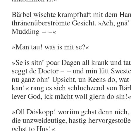
Bärbel wischte krampfhaft mit dem Han
thränenüberströmte Gesicht. »Ach, gnä’
Mudding – –«
»Man tau! was is mit se?«
»Se is sitn’ poar Dagen all krank und ta
seggt de Doctor – – und min lütt Swest
nu ganz ohn’ Upsicht, un Keens do, wa
kan!« rang es sich schluchzend von Bär
lever God, ick mächt woll giern do sin!
»Oll Döskopp! worüm gehst denn nich, u
die unzweideutige, hastig hervorgestoß
gehst to Hus!«