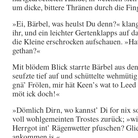
um dicke, bittere Thränen durch die Fin
»Ei, Bärbel, was heulst Du denn?« klang
ihr, und ein leichter Gertenklapps auf d
die Kleine erschrocken aufschauen. »Ha
gethan?«
Mit blödem Blick starrte Bärbel aus de
seufzte tief auf und schüttelte wehmüti
gnä’ Frölen, mir hät Keen’s wat to Leed
möt ick doch!«
»Dömlich Dirn, wo kannst’ Di for nix s
voll wohlgemeinten Trostes zurück; »wi
Herrgot int’ Rägenwetter pfuschen? Glie
ankommen is.«