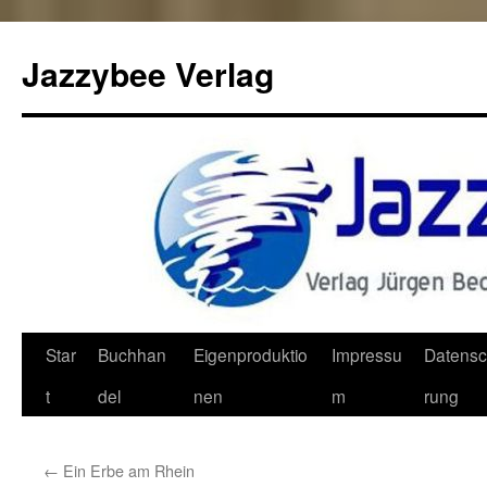
Jazzybee Verlag
Zum
Star
Buchhan
Eigenproduktio
Impressu
Datensc
Inhalt
t
del
nen
m
rung
springen
←
Ein Erbe am Rhein